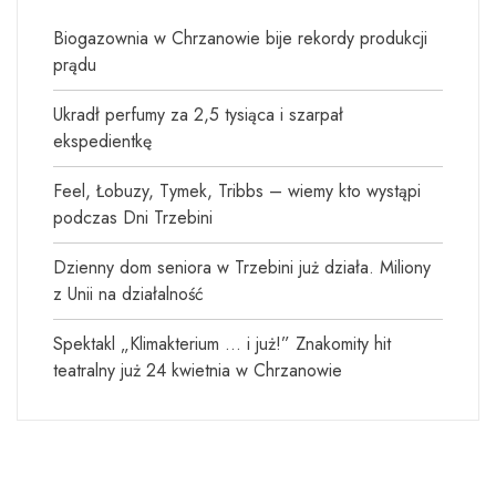
Biogazownia w Chrzanowie bije rekordy produkcji
prądu
Ukradł perfumy za 2,5 tysiąca i szarpał
ekspedientkę
Feel, Łobuzy, Tymek, Tribbs – wiemy kto wystąpi
podczas Dni Trzebini
Dzienny dom seniora w Trzebini już działa. Miliony
z Unii na działalność
Spektakl „Klimakterium … i już!” Znakomity hit
teatralny już 24 kwietnia w Chrzanowie