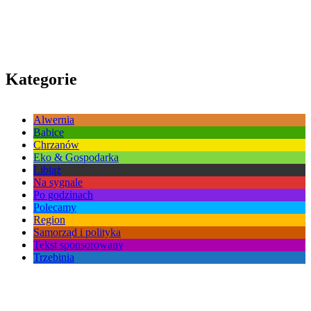
Kategorie
Alwernia
Babice
Chrzanów
Eko & Gospodarka
Libiąż
Na sygnale
Po godzinach
Polecamy
Region
Samorząd i polityka
Tekst sponsorowany
Trzebinia