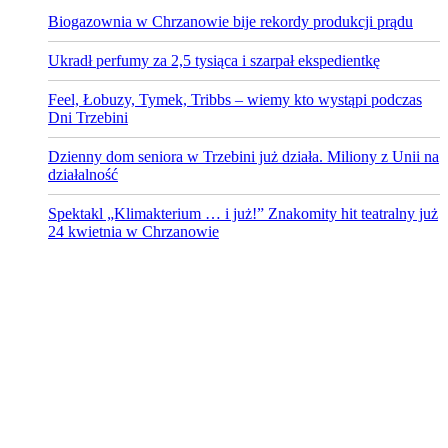
Biogazownia w Chrzanowie bije rekordy produkcji prądu
Ukradł perfumy za 2,5 tysiąca i szarpał ekspedientkę
Feel, Łobuzy, Tymek, Tribbs – wiemy kto wystąpi podczas
Dni Trzebini
Dzienny dom seniora w Trzebini już działa. Miliony z Unii na
działalność
Spektakl „Klimakterium … i już!” Znakomity hit teatralny już
24 kwietnia w Chrzanowie