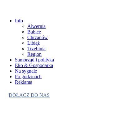
Info
Alwernia
Babice
Chrzanów
Libiąż
Trzebinia
Region
Samorząd i polityka
Eko & Gospodarka
Na sygnale
Po godzinach
Reklama
DOŁĄCZ DO NAS