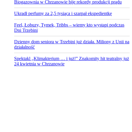
Biogazownia w Chrzanowie bije rekordy produkcji prądu
Ukradł perfumy za 2,5 tysiąca i szarpał ekspedientkę
Feel, Łobuzy, Tymek, Tribbs – wiemy kto wystąpi podczas
Dni Trzebini
Dzienny dom seniora w Trzebini już działa. Miliony z Unii na
działalność
Spektakl „Klimakterium … i już!” Znakomity hit teatralny już
24 kwietnia w Chrzanowie