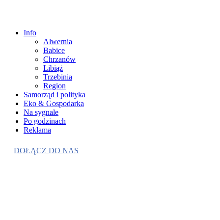
Info
Alwernia
Babice
Chrzanów
Libiąż
Trzebinia
Region
Samorząd i polityka
Eko & Gospodarka
Na sygnale
Po godzinach
Reklama
DOŁĄCZ DO NAS