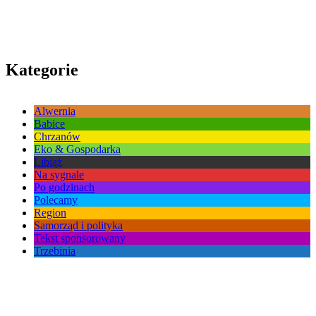
Kategorie
Alwernia
Babice
Chrzanów
Eko & Gospodarka
Libiąż
Na sygnale
Po godzinach
Polecamy
Region
Samorząd i polityka
Tekst sponsorowany
Trzebinia