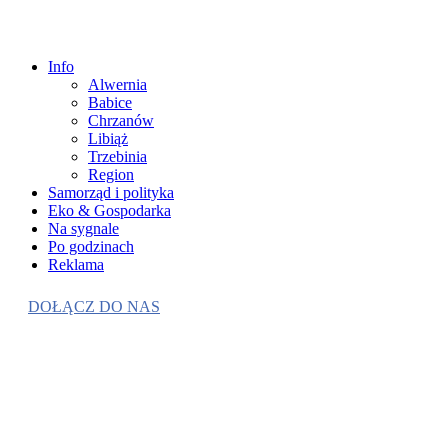
Info
Alwernia
Babice
Chrzanów
Libiąż
Trzebinia
Region
Samorząd i polityka
Eko & Gospodarka
Na sygnale
Po godzinach
Reklama
DOŁĄCZ DO NAS