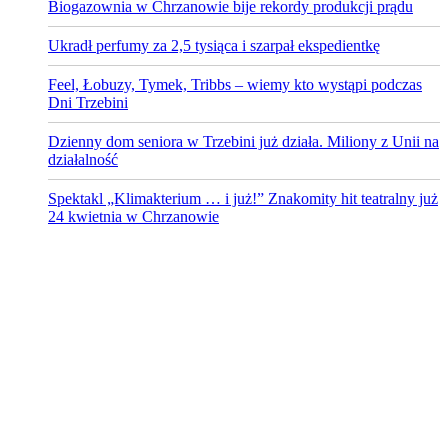
Biogazownia w Chrzanowie bije rekordy produkcji prądu
Ukradł perfumy za 2,5 tysiąca i szarpał ekspedientkę
Feel, Łobuzy, Tymek, Tribbs – wiemy kto wystąpi podczas
Dni Trzebini
Dzienny dom seniora w Trzebini już działa. Miliony z Unii na
działalność
Spektakl „Klimakterium … i już!” Znakomity hit teatralny już
24 kwietnia w Chrzanowie