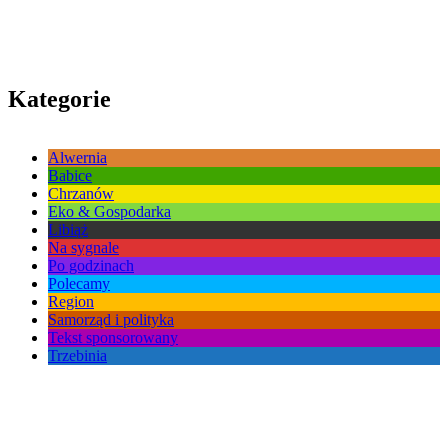
Kategorie
Alwernia
Babice
Chrzanów
Eko & Gospodarka
Libiąż
Na sygnale
Po godzinach
Polecamy
Region
Samorząd i polityka
Tekst sponsorowany
Trzebinia