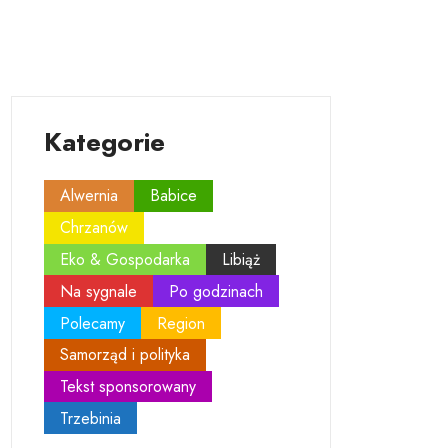
Kategorie
Alwernia
Babice
Chrzanów
Eko & Gospodarka
Libiąż
Na sygnale
Po godzinach
Polecamy
Region
Samorząd i polityka
Tekst sponsorowany
Trzebinia