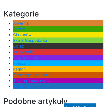
Kategorie
Alwernia
Babice
Chrzanów
Eko & Gospodarka
Libiąż
Na sygnale
Po godzinach
Polecamy
Region
Samorząd i polityka
Tekst sponsorowany
Trzebinia
Podobne artykuły