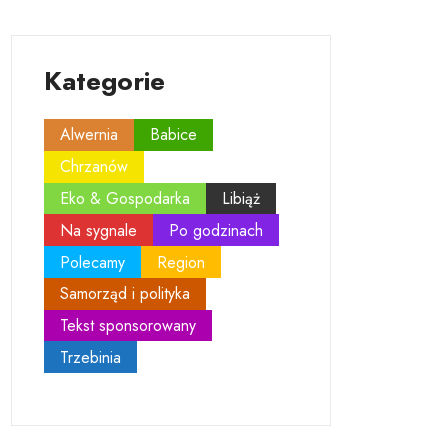
Kategorie
Alwernia
Babice
Chrzanów
Eko & Gospodarka
Libiąż
Na sygnale
Po godzinach
Polecamy
Region
Samorząd i polityka
Tekst sponsorowany
Trzebinia