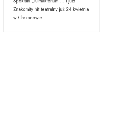
Spektakl „Klimakterium … i już!”
Znakomity hit teatralny już 24 kwietnia
w Chrzanowie