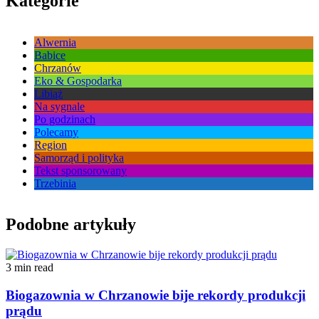
Kategorie
Alwernia
Babice
Chrzanów
Eko & Gospodarka
Libiąż
Na sygnale
Po godzinach
Polecamy
Region
Samorząd i polityka
Tekst sponsorowany
Trzebinia
Podobne artykuły
3 min read
Biogazownia w Chrzanowie bije rekordy produkcji
prądu