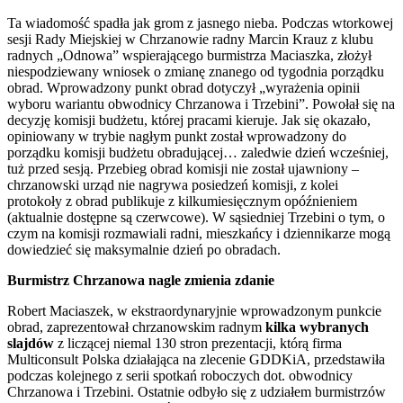
Ta wiadomość spadła jak grom z jasnego nieba. Podczas wtorkowej
sesji Rady Miejskiej w Chrzanowie radny Marcin Krauz z klubu
radnych „Odnowa” wspierającego burmistrza Maciaszka, złożył
niespodziewany wniosek o zmianę znanego od tygodnia porządku
obrad. Wprowadzony punkt obrad dotyczył „wyrażenia opinii
wyboru wariantu obwodnicy Chrzanowa i Trzebini”. Powołał się na
decyzję komisji budżetu, której pracami kieruje. Jak się okazało,
opiniowany w trybie nagłym punkt został wprowadzony do
porządku komisji budżetu obradującej… zaledwie dzień wcześniej,
tuż przed sesją. Przebieg obrad komisji nie został ujawniony –
chrzanowski urząd nie nagrywa posiedzeń komisji, z kolei
protokoły z obrad publikuje z kilkumiesięcznym opóźnieniem
(aktualnie dostępne są czerwcowe). W sąsiedniej Trzebini o tym, o
czym na komisji rozmawiali radni, mieszkańcy i dziennikarze mogą
dowiedzieć się maksymalnie dzień po obradach.
Burmistrz Chrzanowa nagle zmienia zdanie
Robert Maciaszek, w ekstraordynaryjnie wprowadzonym punkcie
obrad, zaprezentował chrzanowskim radnym
kilka wybranych
slajdów
z liczącej niemal 130 stron prezentacji, którą firma
Multiconsult Polska działająca na zlecenie GDDKiA, przedstawiła
podczas kolejnego z serii spotkań roboczych dot. obwodnicy
Chrzanowa i Trzebini. Ostatnie odbyło się z udziałem burmistrzów