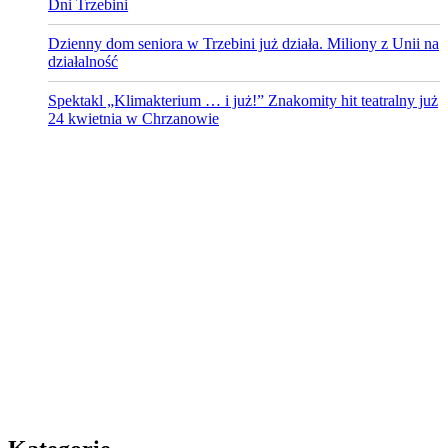
Dni Trzebini
Dzienny dom seniora w Trzebini już działa. Miliony z Unii na
działalność
Spektakl „Klimakterium … i już!” Znakomity hit teatralny już
24 kwietnia w Chrzanowie