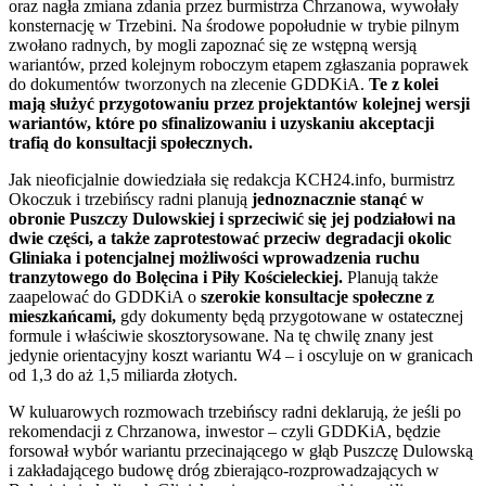
oraz nagła zmiana zdania przez burmistrza Chrzanowa, wywołały
konsternację w Trzebini. Na środowe popołudnie w trybie pilnym
zwołano radnych, by mogli zapoznać się ze wstępną wersją
wariantów, przed kolejnym roboczym etapem zgłaszania poprawek
do dokumentów tworzonych na zlecenie GDDKiA.
Te z kolei
mają służyć przygotowaniu przez projektantów kolejnej wersji
wariantów, które po sfinalizowaniu i uzyskaniu akceptacji
trafią do konsultacji społecznych.
Jak nieoficjalnie dowiedziała się redakcja KCH24.info, burmistrz
Okoczuk i trzebińscy radni planują
jednoznacznie stanąć w
obronie Puszczy Dulowskiej i sprzeciwić się jej podziałowi na
dwie części, a także zaprotestować przeciw degradacji okolic
Gliniaka i potencjalnej możliwości wprowadzenia ruchu
tranzytowego do Bolęcina i Piły Kościeleckiej.
Planują także
zaapelować do GDDKiA o
szerokie konsultacje społeczne z
mieszkańcami,
gdy dokumenty będą przygotowane w ostatecznej
formule i właściwie skosztorysowane. Na tę chwilę znany jest
jedynie orientacyjny koszt wariantu W4 – i oscyluje on w granicach
od 1,3 do aż 1,5 miliarda złotych.
W kuluarowych rozmowach trzebińscy radni deklarują, że jeśli po
rekomendacji z Chrzanowa, inwestor – czyli GDDKiA, będzie
forsował wybór wariantu przecinającego w głąb Puszczę Dulowską
i zakładającego budowę dróg zbierająco-rozprowadzających w