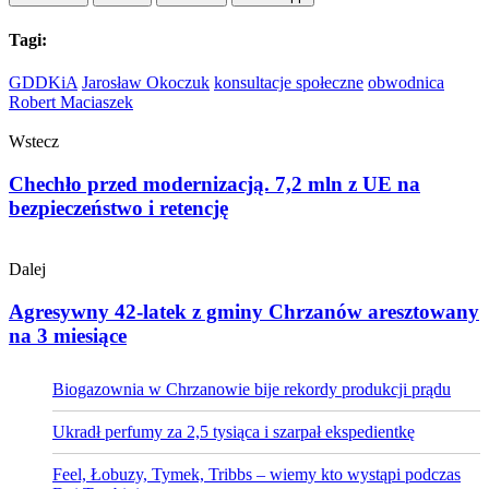
Tagi:
GDDKiA
Jarosław Okoczuk
konsultacje społeczne
obwodnica
Robert Maciaszek
Wstecz
Chechło przed modernizacją. 7,2 mln z UE na
bezpieczeństwo i retencję
Dalej
Agresywny 42-latek z gminy Chrzanów aresztowany
na 3 miesiące
Biogazownia w Chrzanowie bije rekordy produkcji prądu
Ukradł perfumy za 2,5 tysiąca i szarpał ekspedientkę
Feel, Łobuzy, Tymek, Tribbs – wiemy kto wystąpi podczas