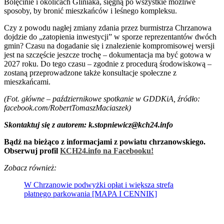
Bolęcinie i okolicach Gliniaka, sięgną po wszystkie możliwe
sposoby, by bronić mieszkańców i leśnego kompleksu.
Czy z powodu nagłej zmiany zdania przez burmistrza Chrzanowa
dojdzie do „zatopienia inwestycji” w sporze reprezentantów dwóch
gmin? Czasu na dogadanie się i znalezienie kompromisowej wersji
jest na szczęście jeszcze trochę – dokumentacja ma być gotowa w
2027 roku. Do tego czasu – zgodnie z procedurą środowiskową –
zostaną przeprowadzone także konsultacje społeczne z
mieszkańcami.
(Fot. główne – październikowe spotkanie w GDDKiA, źródło:
facebook.com/RobertTomaszMaciaszek)
Skontaktuj się z autorem: k.stopniewicz@kch24.info
Bądź na bieżąco z informacjami z powiatu chrzanowskiego.
Obserwuj profil
KCH24.info na Facebooku!
Zobacz również:
W Chrzanowie podwyżki opłat i większa strefa
płatnego parkowania [MAPA I CENNIK]