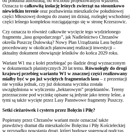
od południa autostradą, od wschodu projektowanym wjazdem.
Oznacza to
całkowitą izolację leśnych zwierząt na stosunkowo
niewielkim terenie
oraz pozbawienia mieszkańców południowej
części Młoszowej dostępu do znanej im dzisiaj, rozległej wschodniej
części leśnego kompleksu rozciągającego się w stronę Krzeszowic.
Czy oznacza to również całkowite wycięcie tego wydzielonego
fragmentu „lasu gospodarczego”, jak Nadleśnictwo Chrzanów
określa Puszczę Dulowską? Nowy Plan Urządzania Lasu będzie
procedowany w okolicach planowanej realizacji inwestycji –
aktualny dokument obowiązuje leśników do końca 2029 roku.
Wariant W1 ma z kolei przebiegać po śladzie drogi wyznaczonym
w dokumentach planistycznych 20 lat temu.
Równoległy do drogi
krajowej przebieg wariantu W1 w znacznej części realizowany
miałby być w po już wyciętych fragmentach lasu
– z prezentacji
nie wynika jednak, czy już dokonana wycinka została
uwzględniona w wyliczeniu „hektarowym” projektantów. Tereny
przeznaczone pod wycinkę opisane są jedynie jako tereny leśne, a
tymi są także wycięte przez Lasy Panstwowe fragmenty Puszczy.
Setki cieżarówek i cystern przez Bolęcin i Piłę?
Popierany przez Chrzanów wariant może oznaczać także
prawdziwy dramat dla mieszkańców Bolęcina i Piły Kościeleckiej
w przypadku powstania drogi, której budowę sugerował podczas