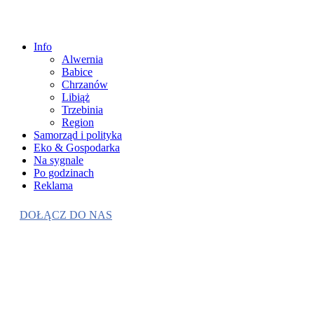
Info
Alwernia
Babice
Chrzanów
Libiąż
Trzebinia
Region
Samorząd i polityka
Eko & Gospodarka
Na sygnale
Po godzinach
Reklama
DOŁĄCZ DO NAS