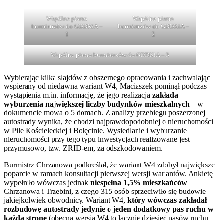
Wspólne pismo
Wspólne pismo
burmistrzów do GDDKiA –
burmistrzów do GDDKiA –
1
2
Wspólne pismo burmistrzów do GDDKiA – 3
Wybierając kilka slajdów z obszernego opracowania i zachwalając
wspierany od niedawna wariant W4, Maciaszek pominął podczas
wystąpienia m.in. informację, że jego realizacja
zakłada
wyburzenia największej liczby budynków mieszkalnych
– w
dokumencie mowa o 5 domach. Z analizy przebiegu poszerzonej
autostrady wynika, że chodzi najprawdopodobniej o nieruchomości
w Pile Kościeleckiej i Bolęcinie. Wysiedlanie i wyburzanie
nieruchomości przy tego typu inwestycjach realizowane jest
przymusowo, tzw. ZRID-em, za odszkodowaniem.
Burmistrz Chrzanowa podkreślał, że wariant W4 zdobył największe
poparcie w ramach konsultacji pierwszej wersji wariantów. Ankietę
wypełniło wówczas jednak
niespełna 1,5% mieszkańców
Chrzanowa i Trzebini, z czego 315 osób sprzeciwiło się budowie
jakiejkolwiek obwodnicy. Wariant W4,
który wówczas zakładał
rozbudowę autostrady jedynie o jeden dodatkowy pas ruchu w
każdą stronę
(obecna wersja W4 to łącznie dziesięć pasów ruchu