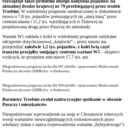
rozwiązuje także problemu dużego natężenia pojazdów na
aktualnej drodze krajowej nr 79 przebiegającej przez środek
Trzebini.
W wieloletniej prognozie zamieszczonej w dokumencie
mowa o 7,8 tys. pojazdów poruszających się „starą trasą” przez
centrum miasta i 11,2 tys. wjeżdżających w Dulowej na
projektowaną drogę przez Puszczę do autostrady.
Wariant W1 zakłada z kolei w wieloletniej prognozie radykalne
odciążenie dotychczasowej „krajówki” – przez miasto ma
przejeżdżać
zaledwie 1,2 tys. pojazdów, z kolei lwią część
tranzytu przejąłby omijający centrum wariant W1
– eksperci
wyliczyli, że przejedzie nim nawet 17,7 tys. aut.
Długookresowa prognoza ruchu dla W1 (źródło: opracowanie Multiconsult
Polska na zlecenie GDDKiA o. w Krakowie)
Długookresowa prognoza ruchu dla W4 (źródło: opracowanie Multiconsult
Polska na zlecenie GDDKiA o. w Krakowie)
Burmistrz Trzebini zwołał nadzwyczajne spotkanie w obronie
Puszczy i mieszkańców
Niespodziewane wprowadzenie na sesję w Chrzanowie roboczych
wersji wariantów nieuwzględniających wnioskowanych przez
włodarzy zmian z marca (wprowadzenia wariantu „hybrydowego”)