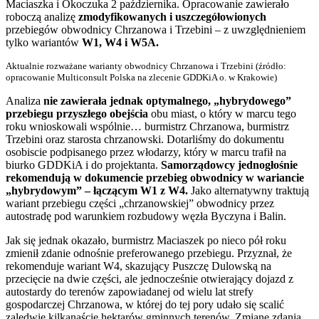
Maciaszka i Okoczuka 2 października. Opracowanie zawierało
roboczą analizę
zmodyfikowanych i uszczegółowionych
przebiegów obwodnicy Chrzanowa i Trzebini – z uwzględnieniem
tylko wariantów
W1, W4 i W5A.
Aktualnie rozważane warianty obwodnicy Chrzanowa i Trzebini (źródło:
opracowanie Multiconsult Polska na zlecenie GDDKiA o. w Krakowie)
Analiza
nie zawierała jednak optymalnego, „hybrydowego”
przebiegu przyszłego obejścia
obu miast, o który w marcu tego
roku wnioskowali wspólnie… burmistrz Chrzanowa, burmistrz
Trzebini oraz starosta chrzanowski. Dotarliśmy do dokumentu
osobiscie podpisanego przez włodarzy, który w marcu trafił na
biurko GDDKiA i do projektanta.
Samorządowcy jednogłośnie
rekomendują w dokumencie przebieg obwodnicy w wariancie
„hybrydowym” – łączącym W1 z W4.
Jako alternatywny traktują
wariant przebiegu części „chrzanowskiej” obwodnicy przez
autostradę pod warunkiem rozbudowy węzła Byczyna i Balin.
Jak się jednak okazało, burmistrz Maciaszek po nieco pół roku
zmienił zdanie odnośnie preferowanego przebiegu. Przyznał, że
rekomenduje wariant W4, skazujący Puszczę Dulowską na
przecięcie na dwie części, ale jednocześnie otwierający dojazd z
autostardy do terenów zapowiadanej od wielu lat strefy
gospodarczej Chrzanowa, w której do tej pory udało się scalić
zaledwie kilkanaście hektarów gminnych terenów. Zmianę zdania