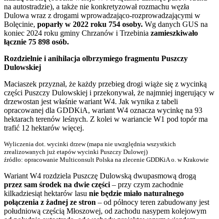
na autostradzie), a także nie konkretyzował rozmachu węzła
Dulowa wraz z drogami wprowadzająco-rozprowadzającymi w
Bolęcinie,
poparły w 2022 roku 754 osoby.
Wg danych GUS na
koniec 2024 roku gminy Chrzanów i Trzebinia
zamieszkiwało
łącznie 75 898 osób.
Rozdzielnie i anihilacja olbrzymiego fragmentu Puszczy
Dulowskiej
Maciaszek przyznał, że każdy przebieg drogi wiąże się z wycinką
części Puszczy Dulowskiej i przekonywał, że najmniej ingerujący w
drzewostan jest właśnie wariant W4. Jak wynika z tabeli
opracowanej dla GDDKiA, wariant W4 oznacza wycinkę na 93
hektarach terenów leśnych. Z kolei w wariancie W1 pod topór ma
trafić 12 hektarów więcej.
Wyliczenia dot. wycinki drzew (mapa nie uwzględnia wszystkich
zrealizowanych już etapów wycinki Puszczy Dulowej)
źródło: opracowanie Multiconsult Polska na zlecenie GDDKiA o. w Krakowie
Wariant W4 rozdziela Puszczę Dulowską dwupasmową drogą
przez sam środek na dwie części
– przy czym zachodnie
kilkadziesiąt hektarów lasu
nie będzie miało naturalnego
połączenia z żadnej ze stron
– od północy teren zabudowany jest
południową częścią Młoszowej, od zachodu nasypem kolejowym