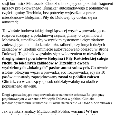
sesji burmistrz Maciaszek. Chodzi o brakujący od południa fragment
łączacy projektowanego „ślimaka” autostradowego z południową
częścią gminy Trzebinia, bez potrzeby wyjeżdżania przez
mieszkańców Bolęcina i Piły do Dulowej, by dostać się na
autostradę.
To właśnie budowa takiej drogi łączacej węzeł wprowadzająco-
rozprowadzający z południową częścią gminy, o czym mówił
Maciaszek, umożliwiłaby wszystkim cysternom i ciężarówkom
zmierzającym m.in. do kamieniołu, rafinerii, czy innych dużych
zakładów w Trzebini ominięcie autostradowego objazdu w stronę
Dulowej. To jednak wiązałoby się z wtłoczeniem
w niewielkie
drogi gminne i powiatowe Bolęcina i Piły Kościeleckiej całego
ruchu do lokalnych zakładów w Trzebini z dwóch
wydzielonych „lokalnych” pasów autostradowych.
Co równie
istotne, olbrzymi węzeł wprowadzająco-rozprowadzający na 10
pasów autostrady zaprojektowany
został w pobliżu zalewu
Gliniak
, co w znaczący sposób oddziaływałoby na okolice
popularnego akwenu.
Drogi wprowadzająco-rozporowadzajace na terenie sołectwa Bolęcin przy
projektowanym w wariancie W4 węźle Dulowa w pobliżu Gliniaka
(źródło: opracowanie Multiconsult Polska na zlecenie GDDKiA o. w Krakowie)
Jak wynika z analizy Multiconsult Polska,
wariant W4 nie