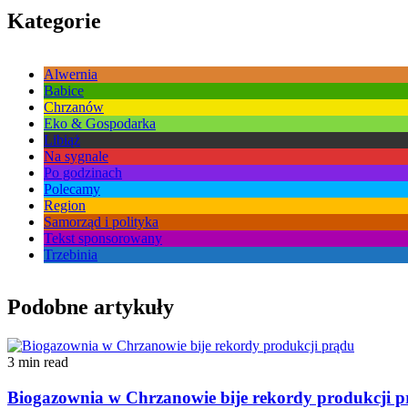
Kategorie
Alwernia
Babice
Chrzanów
Eko & Gospodarka
Libiąż
Na sygnale
Po godzinach
Polecamy
Region
Samorząd i polityka
Tekst sponsorowany
Trzebinia
Podobne artykuły
3 min read
Biogazownia w Chrzanowie bije rekordy produkcji 