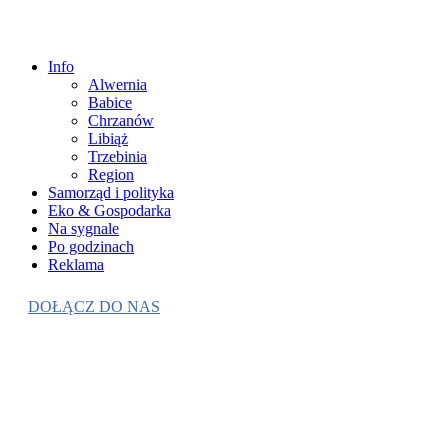
Info
Alwernia
Babice
Chrzanów
Libiąż
Trzebinia
Region
Samorząd i polityka
Eko & Gospodarka
Na sygnale
Po godzinach
Reklama
DOŁĄCZ DO NAS