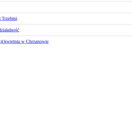
 Trzebini
działalność
 24 kwietnia w Chrzanowie