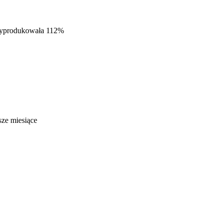
 wyprodukowała 112%
sze miesiące