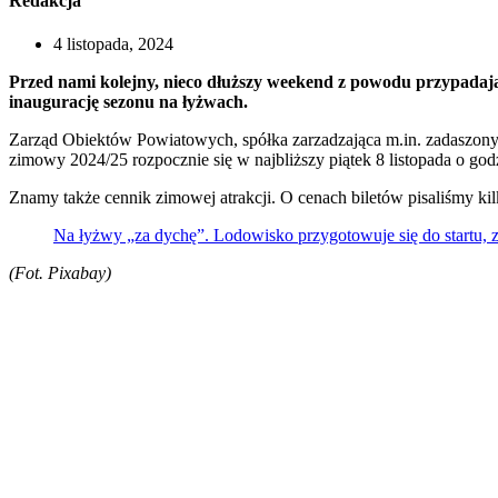
Redakcja
4 listopada, 2024
Przed nami kolejny, nieco dłuższy weekend z powodu przypadają
inaugurację sezonu na łyżwach.
Zarząd Obiektów Powiatowych, spółka zarzadzająca m.in. zadaszonym
zimowy 2024/25 rozpocznie się w najbliższy piątek 8 listopada o god
Znamy także cennik zimowej atrakcji. O cenach biletów pisaliśmy kil
Na łyżwy „za dychę”. Lodowisko przygotowuje się do startu,
(Fot. Pixabay)