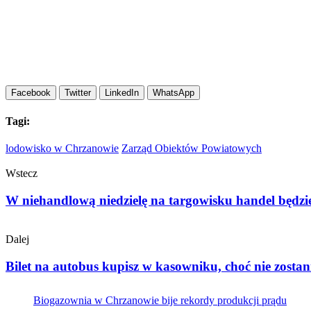
Facebook
Twitter
LinkedIn
WhatsApp
Tagi:
lodowisko w Chrzanowie
Zarząd Obiektów Powiatowych
Wstecz
W niehandlową niedzielę na targowisku handel będzie
Dalej
Bilet na autobus kupisz w kasowniku, choć nie zost
Biogazownia w Chrzanowie bije rekordy produkcji prądu