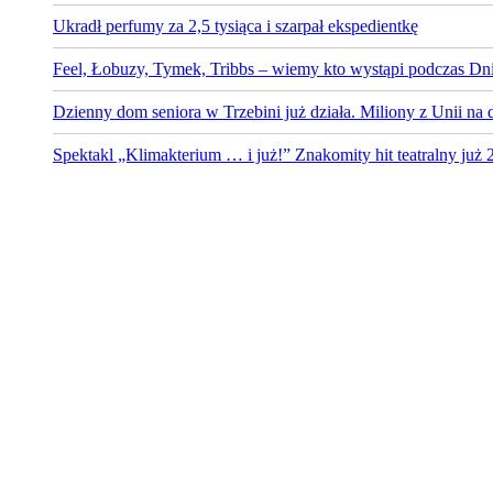
Ukradł perfumy za 2,5 tysiąca i szarpał ekspedientkę
Feel, Łobuzy, Tymek, Tribbs – wiemy kto wystąpi podczas Dni
Dzienny dom seniora w Trzebini już działa. Miliony z Unii na 
Spektakl „Klimakterium … i już!” Znakomity hit teatralny już