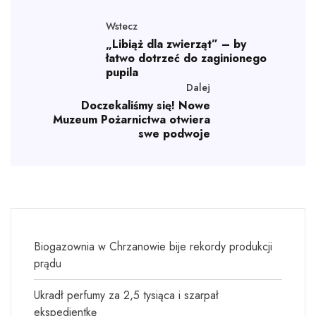
Wstecz
„Libiąż dla zwierząt” – by
łatwo dotrzeć do zaginionego
pupila
Dalej
Doczekaliśmy się! Nowe
Muzeum Pożarnictwa otwiera
swe podwoje
Biogazownia w Chrzanowie bije rekordy produkcji
prądu
Ukradł perfumy za 2,5 tysiąca i szarpał
ekspedientkę