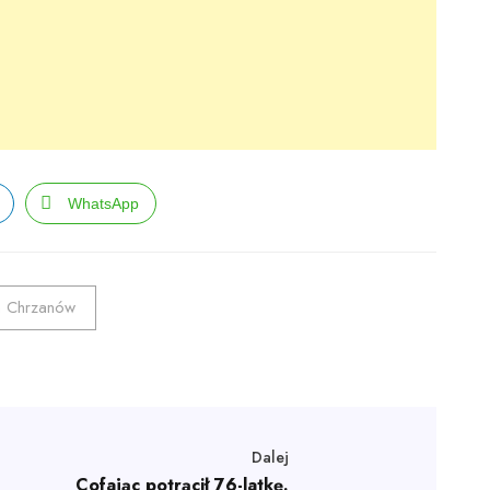
WhatsApp
n Chrzanów
Dalej
Cofając potrącił 76-latkę.