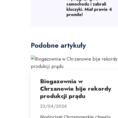
samochodu i zabrali
kluczyki. Miał prawie 4
promile!
Podobne artykuły
Biogazownia w
Chrzanowie bije rekordy
produkcji prądu
23/04/2026
Wodociągi Chrzanowskie chwalą