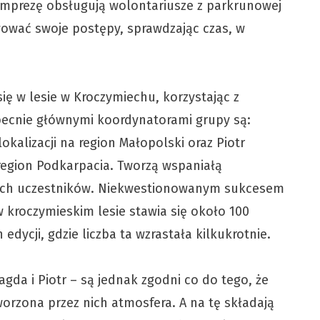
. Imprezę obsługują wolontariusze z parkrunowej
wować swoje postępy, sprawdzając czas, w
ę w lesie w Kroczymiechu, korzystając z
becnie głównymi koordynatorami grupy są:
kalizacji na region Małopolski oraz Piotr
 region Podkarpacia. Tworzą wspaniałą
jnych uczestników. Niekwestionowanym sukcesem
 w kroczymieskim lesie stawia się około 100
edycji, gdzie liczba ta wzrastała kilkukrotnie.
gda i Piotr – są jednak zgodni co do tego, że
 tworzona przez nich atmosfera. A na tę składają