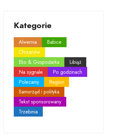
Kategorie
Alwernia
Babice
Chrzanów
Eko & Gospodarka
Libiąż
Na sygnale
Po godzinach
Polecamy
Region
Samorząd i polityka
Tekst sponsorowany
Trzebinia