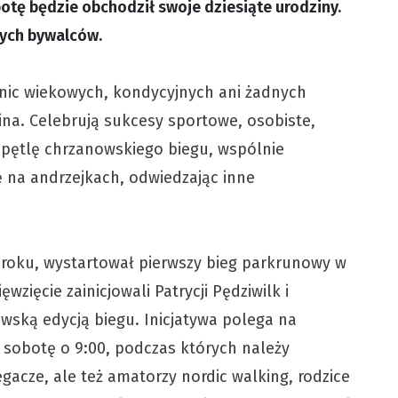
botę będzie obchodził swoje dziesiąte urodziny.
łych bywalców.
anic wiekowych, kondycyjnych ani żadnych
na. Celebrują sukcesy sportowe, osobiste,
 pętlę chrzanowskiego biegu, wspólnie
ę na andrzejkach, odwiedzając inne
5 roku, wystartował pierwszy bieg parkrunowy w
ęwzięcie zainicjowali Patrycji Pędziwilk i
wską edycją biegu. Inicjatywa polega na
sobotę o 9:00, podczas których należy
gacze, ale też amatorzy nordic walking, rodzice