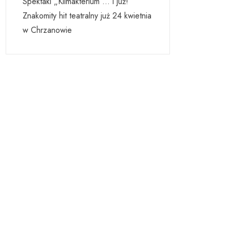
Spektakl „Klimakterium … i już!”
Znakomity hit teatralny już 24 kwietnia
w Chrzanowie