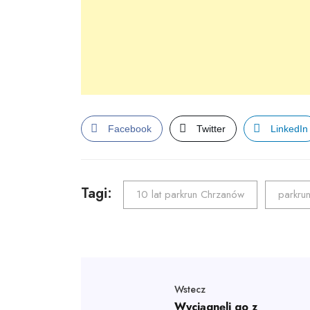
Facebook
Twitter
LinkedIn
Tagi:
10 lat parkrun Chrzanów
parkru
Wstecz
Wyciągnęli go z