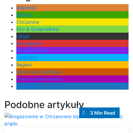
Alwernia
Babice
Chrzanów
Eko & Gospodarka
Libiąż
Na sygnale
Po godzinach
Polecamy
Region
Samorząd i polityka
Tekst sponsorowany
Trzebinia
Podobne artykuły
3 Min Read