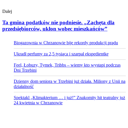
Dalej
Ta gmina podatków nie podniesie. „Zachęta dla
przedsiębiorców, ukłon wobec mieszkańców”
Biogazownia w Chrzanowie bije rekordy produkcji prądu
Ukradł perfumy za 2,5 tysiąca i szarpał ekspedientkę
Feel, Łobuzy, Tymek, Tribbs – wiemy kto wystąpi podczas
Dni Trzebini
Dzienny dom seniora w Trzebini już działa. Miliony z Unii na
działalność
Spektakl „Klimakterium … i już!” Znakomity hit teatralny już
24 kwietnia w Chrzanowie