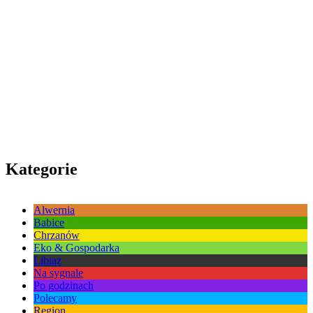
Kategorie
Alwernia
Babice
Chrzanów
Eko & Gospodarka
Libiąż
Na sygnale
Po godzinach
Polecamy
Region