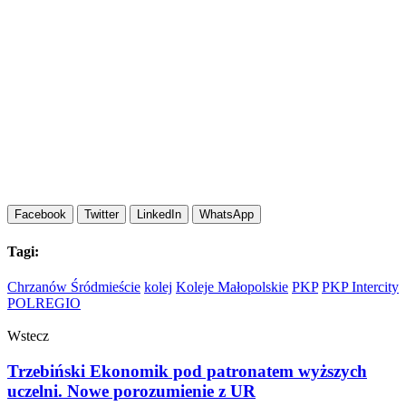
Facebook
Twitter
LinkedIn
WhatsApp
Tagi:
Chrzanów Śródmieście
kolej
Koleje Małopolskie
PKP
PKP Intercity
POLREGIO
Wstecz
Trzebiński Ekonomik pod patronatem wyższych
uczelni. Nowe porozumienie z UR