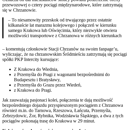
przewozowej o cztery pociągi międzynarodowe, które zatrzymają
się w Chrzanowie.
– To niesamowity przeskok od trwającego przez ostatnie
kilkanaście lat marazmu kolejowego i połączeń w kierunku
samego Krakowa lub Oświęcimia, który niezwykle otwiera
możliwości transportowe z Chrzanowa w różnych kierunkach
– komentują członkowie Stacji Chrzanów na swoim fanpage’u,
wyliczając, że na chrzanowskim Śródmieściu zatrzymają się pociągi
spółki PKP Intercity kursujące:
Z Krakowa do Wiednia,
z Przemyśla do Pragi z wagonami bezpośrednimi do
Budapesztu i Bratysławy,
z Przemyśla do Grazu przez Wiedeń,
z Krakowa do Pragi.
Jak zauważają pasjonaci kolei, połączenia te dają możliwość
bezpośredniego dojazdu przyspieszonym pociągiem z Chrzanowa
również m.in. do Tarnowa, Rzeszowa, Łańcuta, Przemyśla,
Zebrzydowic, Żor, Rybnika, Wodzisławia Śląskiego, a dwa z tych
pociągów pokonają trasę do Krakowa w 29 minut.