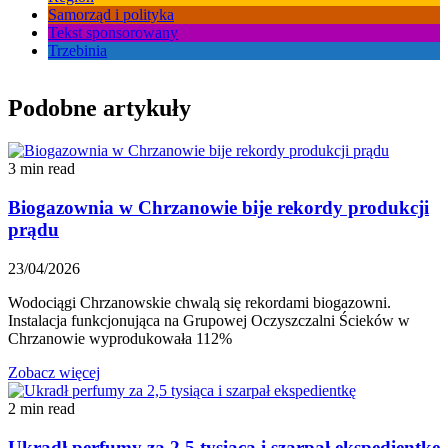
Samorząd i polityka
Tekst sponsorowany
Trzebinia
Podobne artykuły
3 min read
Biogazownia w Chrzanowie bije rekordy produkcji
prądu
23/04/2026
Wodociągi Chrzanowskie chwalą się rekordami biogazowni.
Instalacja funkcjonująca na Grupowej Oczyszczalni Ścieków w
Chrzanowie wyprodukowała 112%
Zobacz więcej
2 min read
Ukradł perfumy za 2,5 tysiąca i szarpał ekspedientkę