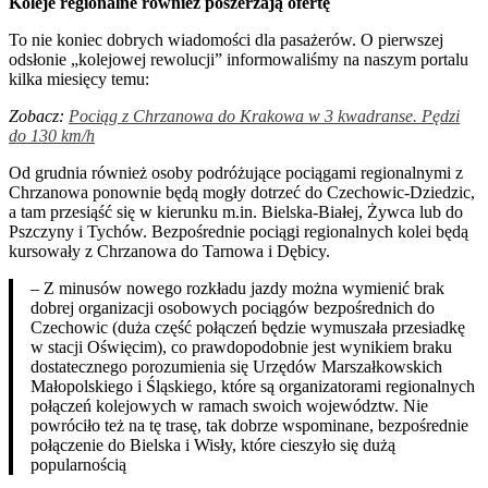
Koleje regionalne również poszerzają ofertę
To nie koniec dobrych wiadomości dla pasażerów. O pierwszej
odsłonie „kolejowej rewolucji” informowaliśmy na naszym portalu
kilka miesięcy temu:
Zobacz:
Pociąg z Chrzanowa do Krakowa w 3 kwadranse. Pędzi
do 130 km/h
Od grudnia również osoby podróżujące pociągami regionalnymi z
Chrzanowa ponownie będą mogły dotrzeć do Czechowic-Dziedzic,
a tam przesiąść się w kierunku m.in. Bielska-Białej, Żywca lub do
Pszczyny i Tychów. Bezpośrednie pociągi regionalnych kolei będą
kursowały z Chrzanowa do Tarnowa i Dębicy.
– Z minusów nowego rozkładu jazdy można wymienić brak
dobrej organizacji osobowych pociągów bezpośrednich do
Czechowic (duża część połączeń będzie wymuszała przesiadkę
w stacji Oświęcim), co prawdopodobnie jest wynikiem braku
dostatecznego porozumienia się Urzędów Marszałkowskich
Małopolskiego i Śląskiego, które są organizatorami regionalnych
połączeń kolejowych w ramach swoich województw. Nie
powróciło też na tę trasę, tak dobrze wspominane, bezpośrednie
połączenie do Bielska i Wisły, które cieszyło się dużą
popularnością