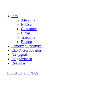
Info
Alwernia
Babice
Chrzanów
Libiąż
Trzebinia
Region
Samorząd i polityka
Eko & Gospodarka
Na sygnale
Po godzinach
Reklama
DOŁĄCZ DO NAS