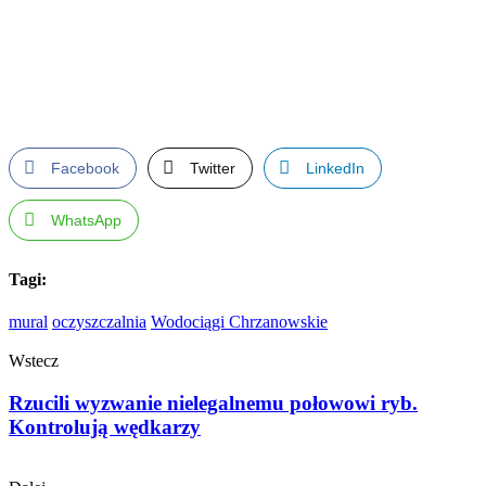
Facebook
Twitter
LinkedIn
WhatsApp
Tagi:
mural
oczyszczalnia
Wodociągi Chrzanowskie
Wstecz
Rzucili wyzwanie nielegalnemu połowowi ryb.
Kontrolują wędkarzy