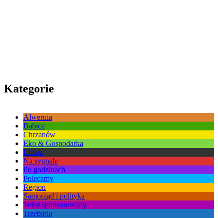
Kategorie
Alwernia
Babice
Chrzanów
Eko & Gospodarka
Libiąż
Na sygnale
Po godzinach
Polecamy
Region
Samorząd i polityka
Tekst sponsorowany
Trzebinia