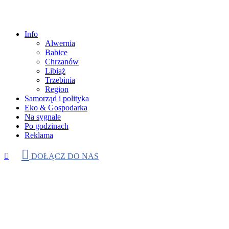
Info
Alwernia
Babice
Chrzanów
Libiąż
Trzebinia
Region
Samorząd i polityka
Eko & Gospodarka
Na sygnale
Po godzinach
Reklama
DOŁĄCZ DO NAS