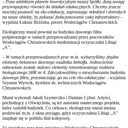
– Poza ambitnym planem inwestycyjnym naszej Spółki, dużą uwagę
przywiązujemy również do działań edukacyjnych. Chcemy jeszcze
mocniej postawić na eko-edukację, zapraszając młodzież i dorosłych
na nasze obiekty, by pokazać funkcjonowanie całej infrastruktury
–
wyjaśnia Łukasz Brzózka, prezes Wodociągów Chrzanowskich.
Ekologiczny mural powstał na budynku dawnego filtra
pośpiesznego w ramach przeprowadzanej przez pracowników
Wodociągów Chrzanowskich modernizacji oczyszczalni Libiąż
„A”.
– W ramach przeprowadzanych prac m.in. wyburzyliśmy zbędne
elementy betonowe dawnego osadnika Imhoffa. Jednocześnie
odnowione zostały stalowe elementy remontowanego reaktora
biologicznego SBR nr 4. Zdecydowaliśmy o niewyburzaniu budynku
dawnego filtra, przeznaczając go na cele eko-edukacyjne
– wyjaśnia
Szymon Wyrwik, dyrektor ds. technicznych Wodociągów
Chrzanowskich.
Mural wykonali Jakub Szymeczko i Damian Cybul. Artyści,
pochodzący z Oświęcimia, są też autorami ostatecznego projektu,
który ozdobił budynek. Co ciekawe, ekologiczny mural można
podziwiać m.in. z okna pociągu, gdyż oczyszczalnia Libiąż „A”
znajduje się w pobliżu linii kolejowej.
To niejedyna tego typu inicjatywa Wodociągów Chrzanowskich: