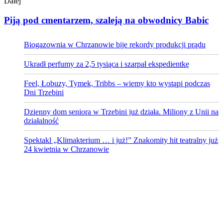
Dalej
Piją pod cmentarzem, szaleją na obwodnicy Babic
Biogazownia w Chrzanowie bije rekordy produkcji prądu
Ukradł perfumy za 2,5 tysiąca i szarpał ekspedientkę
Feel, Łobuzy, Tymek, Tribbs – wiemy kto wystąpi podczas
Dni Trzebini
Dzienny dom seniora w Trzebini już działa. Miliony z Unii na
działalność
Spektakl „Klimakterium … i już!” Znakomity hit teatralny już
24 kwietnia w Chrzanowie