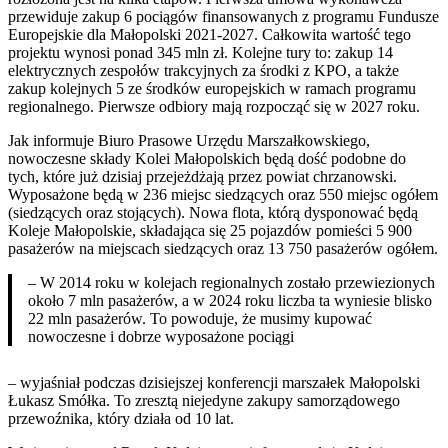
przewiduje zakup 6 pociągów finansowanych z programu Fundusze
Europejskie dla Małopolski 2021-2027. Całkowita wartość tego
projektu wynosi ponad 345 mln zł. Kolejne tury to: zakup 14
elektrycznych zespołów trakcyjnych za środki z KPO, a także
zakup kolejnych 5 ze środków europejskich w ramach programu
regionalnego. Pierwsze odbiory mają rozpocząć się w 2027 roku.
Jak informuje Biuro Prasowe Urzędu Marszałkowskiego,
nowoczesne składy Kolei Małopolskich będą dość podobne do
tych, które już dzisiaj przejeżdżają przez powiat chrzanowski.
Wyposażone będą w 236 miejsc siedzących oraz 550 miejsc ogółem
(siedzących oraz stojących). Nowa flota, którą dysponować będą
Koleje Małopolskie, składająca się 25 pojazdów pomieści 5 900
pasażerów na miejscach siedzących oraz 13 750 pasażerów ogółem.
– W 2014 roku w kolejach regionalnych zostało przewiezionych
około 7 mln pasażerów, a w 2024 roku liczba ta wyniesie blisko
22 mln pasażerów. To powoduje, że musimy kupować
nowoczesne i dobrze wyposażone pociągi
– wyjaśniał podczas dzisiejszej konferencji marszałek Małopolski
Łukasz Smółka. To zresztą niejedyne zakupy samorządowego
przewoźnika, który działa od 10 lat.