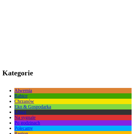
Kategorie
Alwernia
Babice
Chrzanów
Eko & Gospodarka
Libiąż
Na sygnale
Po godzinach
Polecamy
Region