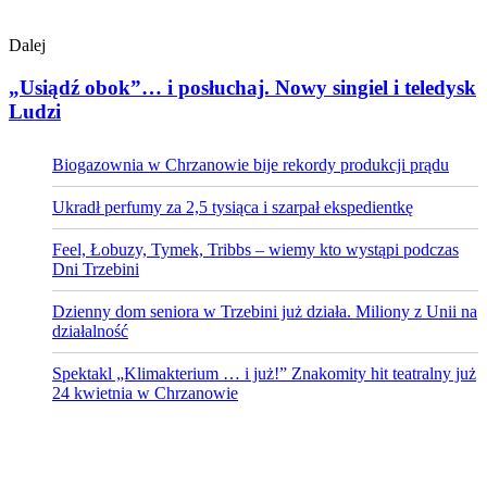
Dalej
„Usiądź obok”… i posłuchaj. Nowy singiel i teledysk
Ludzi
Biogazownia w Chrzanowie bije rekordy produkcji prądu
Ukradł perfumy za 2,5 tysiąca i szarpał ekspedientkę
Feel, Łobuzy, Tymek, Tribbs – wiemy kto wystąpi podczas
Dni Trzebini
Dzienny dom seniora w Trzebini już działa. Miliony z Unii na
działalność
Spektakl „Klimakterium … i już!” Znakomity hit teatralny już
24 kwietnia w Chrzanowie