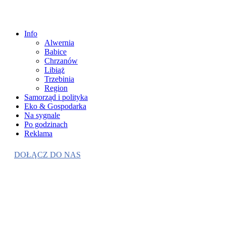
Info
Alwernia
Babice
Chrzanów
Libiąż
Trzebinia
Region
Samorząd i polityka
Eko & Gospodarka
Na sygnale
Po godzinach
Reklama
DOŁĄCZ DO NAS