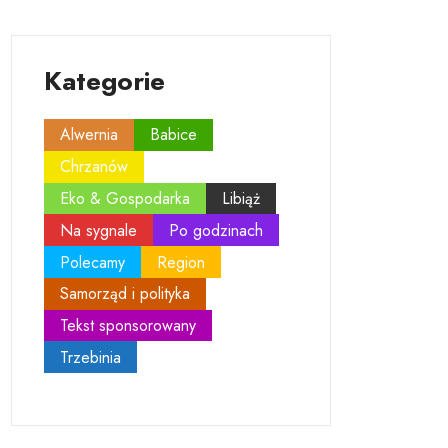
Kategorie
Alwernia
Babice
Chrzanów
Eko & Gospodarka
Libiąż
Na sygnale
Po godzinach
Polecamy
Region
Samorząd i polityka
Tekst sponsorowany
Trzebinia