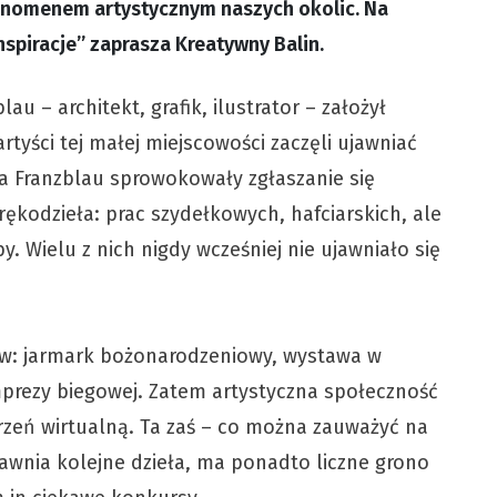
fenomenem artystycznym naszych okolic. Na
nspiracje” zaprasza Kreatywny Balin.
 – architekt, grafik, ilustrator – założył
tyści tej małej miejscowości zaczęli ujawniać
ha Franzblau sprowokowały zgłaszanie się
rękodzieła: prac szydełkowych, hafciarskich, ale
. Wielu z nich nigdy wcześniej nie ujawniało się
tyw: jarmark bożonarodzeniowy, wystawa w
mprezy biegowej. Zatem artystyczna społeczność
rzeń wirtualną. Ta zaś – co można zauważyć na
awnia kolejne dzieła, ma ponadto liczne grono