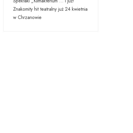
Spektakl „Klimakterium … i już!”
Znakomity hit teatralny już 24 kwietnia
w Chrzanowie