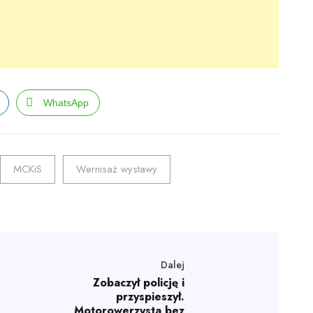
WhatsApp
MCKiS
Wernisaż wystawy
Dalej
Zobaczył policję i
przyspieszył.
Motorowerzysta bez