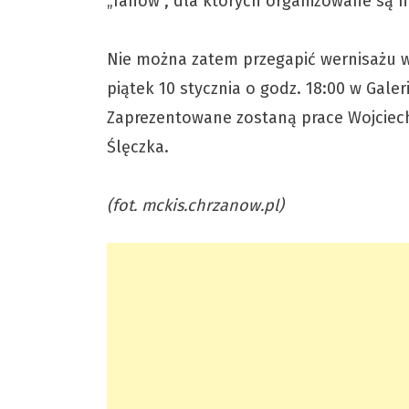
„fanów”, dla których organizowane są m
Nie można zatem przegapić wernisażu w
piątek 10 stycznia o godz. 18:00 w Gale
Zaprezentowane zostaną prace Wojciech
Ślęczka.
(fot. mckis.chrzanow.pl)