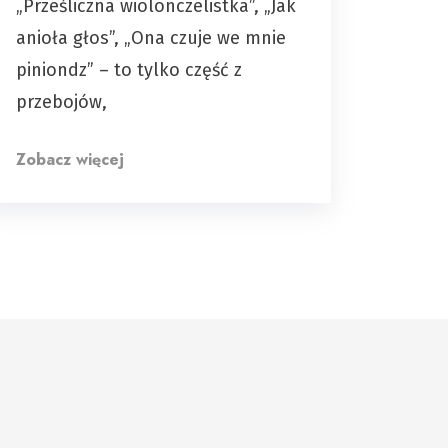
„Prześliczna wiolonczelistka”, „Jak
anioła głos”, „Ona czuje we mnie
piniondz” – to tylko część z
przebojów,
Zobacz więcej