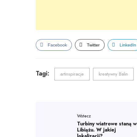
Facebook
Twitter
LinkedIn
Tagi:
artinspiracje
kreatywny Balin
Wstecz
Turbiny wiatrowe staną w
Libiążu. W jakiej
lokalizacji?