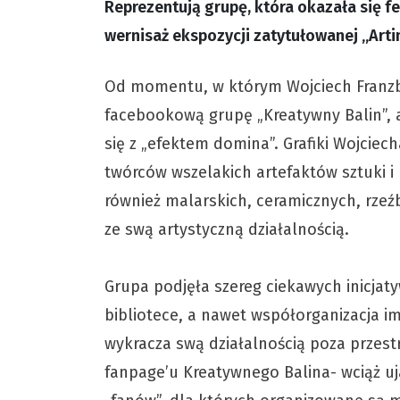
Reprezentują grupę, która okazała się 
wernisaż ekspozycji zatytułowanej „Arti
Od momentu, w którym Wojciech Franzblau
facebookową grupę „Kreatywny Balin”, ar
się z „efektem domina”. Grafiki Wojciec
twórców wszelakich artefaktów sztuki i 
również malarskich, ceramicznych, rzeźby
ze swą artystyczną działalnością.
Grupa podjęła szereg ciekawych inicja
bibliotece, a nawet współorganizacja i
wykracza swą działalnością poza przest
fanpage’u Kreatywnego Balina- wciąż uj