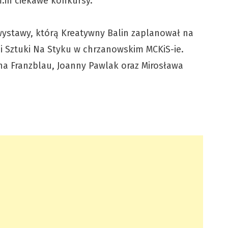
.in ciekawe konkursy.
ystawy, którą Kreatywny Balin zaplanował na
rii Sztuki Na Styku w chrzanowskim MCKiS-ie.
a Franzblau, Joanny Pawlak oraz Mirosława