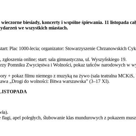
 wieczorne biesiady, koncerty i wspólne śpiewania. 11 listopada 
wydarzeń we wszystkich miastach.
art: Plac 1000-lecia; organizator: Stowarzyszenie Chrzanowskich Cyk
głoszenia online; start: sala gimnastyczna, ul. Wyszyńskiego 19.
w przy Pomniku Zwycięstwa i Wolności, pokaz tańców narodowych w 
zybory + pokaz filmu niemego z muzyką na żywo (sala teatralna MCKi
ystawa „Drogi do wolności: Bitwa warszawska” (3–17 XI).
 LISTOPADA
wła).
e flagi, apel poległych, ślubowanie klas mundurowych z pokazem musz