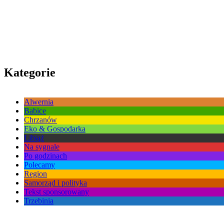
Kategorie
Alwernia
Babice
Chrzanów
Eko & Gospodarka
Libiąż
Na sygnale
Po godzinach
Polecamy
Region
Samorząd i polityka
Tekst sponsorowany
Trzebinia