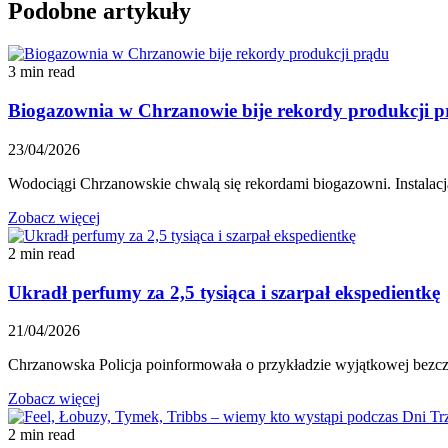
Podobne artykuły
3 min read
Biogazownia w Chrzanowie bije rekordy produkcji 
23/04/2026
Wodociągi Chrzanowskie chwalą się rekordami biogazowni. Instal
Zobacz więcej
2 min read
Ukradł perfumy za 2,5 tysiąca i szarpał ekspedientkę
21/04/2026
Chrzanowska Policja poinformowała o przykładzie wyjątkowej bezczel
Zobacz więcej
2 min read