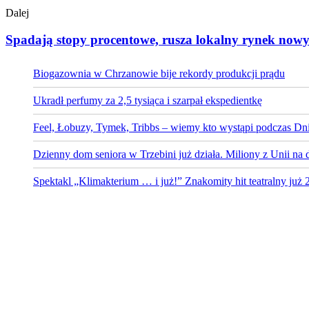
Dalej
Spadają stopy procentowe, rusza lokalny rynek nowy
Biogazownia w Chrzanowie bije rekordy produkcji prądu
Ukradł perfumy za 2,5 tysiąca i szarpał ekspedientkę
Feel, Łobuzy, Tymek, Tribbs – wiemy kto wystąpi podczas Dni
Dzienny dom seniora w Trzebini już działa. Miliony z Unii na 
Spektakl „Klimakterium … i już!” Znakomity hit teatralny już