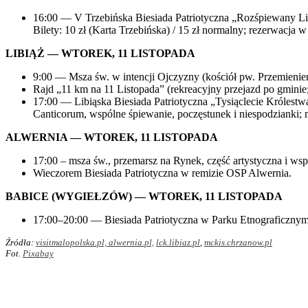
16:00 — V Trzebińska Biesiada Patriotyczna „Rozśpiewany Lis
Bilety: 10 zł (Karta Trzebińska) / 15 zł normalny; rezerwacja
LIBIĄŻ — WTOREK, 11 LISTOPADA
9:00 — Msza św. w intencji Ojczyzny (kościół pw. Przemienie
Rajd „11 km na 11 Listopada” (rekreacyjny przejazd po gmin
17:00 — Libiąska Biesiada Patriotyczna „Tysiąclecie Królest
Canticorum, wspólne śpiewanie, poczęstunek i niespodzianki; m
ALWERNIA — WTOREK, 11 LISTOPADA
17:00 – msza św., przemarsz na Rynek, część artystyczna i wsp
Wieczorem Biesiada Patriotyczna w remizie OSP Alwernia.
BABICE (WYGIEŁZÓW) — WTOREK, 11 LISTOPADA
17:00–20:00 — Biesiada Patriotyczna w Parku Etnograficznym 
Źródła:
visitmalopolska.pl,
alwernia.pl,
lck.libiaz.pl
,
mckis.chrzanow.pl
Fot.
Pixabay