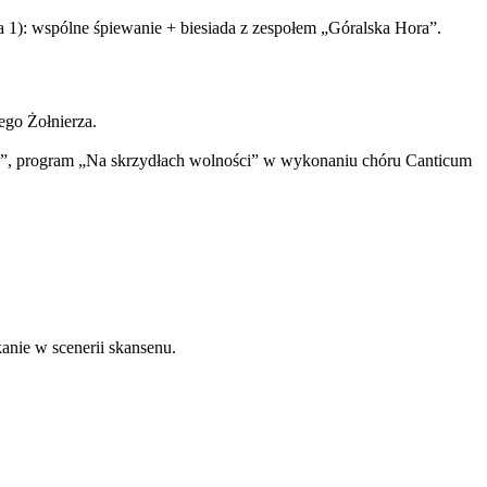
1): wspólne śpiewanie + biesiada z zespołem „Góralska Hora”.
ego Żołnierza.
ich”, program „Na skrzydłach wolności” w wykonaniu chóru Canticum
nie w scenerii skansenu.