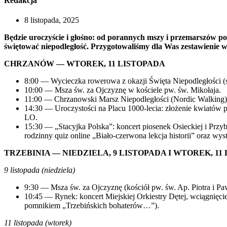
Redakcja
8 listopada, 2025
Będzie uroczyście i głośno: od porannych mszy i przemarszów po
świętować niepodległość. Przygotowaliśmy dla Was zestawienie 
CHRZANÓW — WTOREK, 11 LISTOPADA
8:00 — Wycieczka rowerowa z okazji Święta Niepodległości (st
10:00 — Msza św. za Ojczyznę w kościele pw. św. Mikołaja.
11:00 — Chrzanowski Marsz Niepodległości (Nordic Walking), z
14:30 — Uroczystości na Placu 1000-lecia: złożenie kwiató
LO.
15:30 — „Stacyjka Polska”: koncert piosenek Osieckiej i Pr
rodzinny quiz online „Biało-czerwona lekcja historii” oraz w
TRZEBINIA — NIEDZIELA, 9 LISTOPADA I WTOREK, 11
9 listopada (niedziela)
9:30 — Msza św. za Ojczyznę (kościół pw. św. Ap. Piotra i Pa
10:45 — Rynek: koncert Miejskiej Orkiestry Dętej, wciągnięci
pomnikiem „Trzebińskich bohaterów…”).
11 listopada (wtorek)