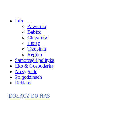
Info
Alwernia
Babice
Chrzanów
Libiąż
Trzebinia
Region
Samorząd i polityka
Eko & Gospodarka
Na sygnale
Po godzinach
Reklama
DOŁĄCZ DO NAS