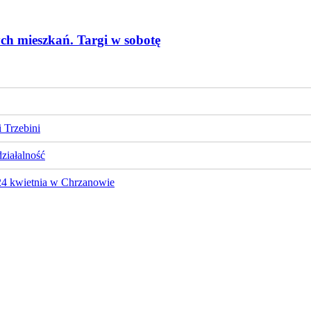
ch mieszkań. Targi w sobotę
 Trzebini
działalność
 24 kwietnia w Chrzanowie