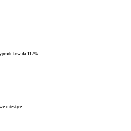
 wyprodukowała 112%
sze miesiące