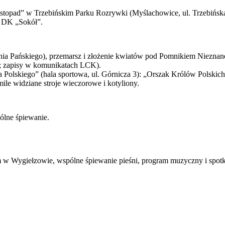
topad” w Trzebińskim Parku Rozrywki (Myślachowice, ul. Trzebińska 
 w DK „Sokół”.
nia Pańskiego), przemarsz i złożenie kwiatów pod Pomnikiem Nieznan
ie; zapisy w komunikatach LCK).
wa Polskiego” (hala sportowa, ul. Górnicza 3): „Orszak Królów Polsk
ile widziane stroje wieczorowe i kotyliony.
ólne śpiewanie.
w Wygiełzowie, wspólne śpiewanie pieśni, program muzyczny i spotka