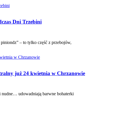
dczas Dni Trzebini
 piniondz” – to tylko część z przebojów,
tralny już 24 kwietnia w Chrzanowie
e i nudne… udowadniają barwne bohaterki