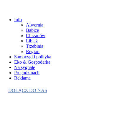
Info
Alwernia
Babice
Chrzanów
Libiąż
Trzebinia
Region
Samorząd i polityka
Eko & Gospodarka
Na sygnale
Po godzinach
Reklama
DOŁĄCZ DO NAS