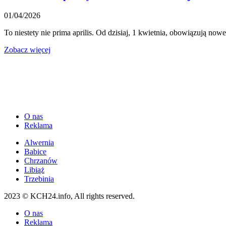
01/04/2026
To niestety nie prima aprilis. Od dzisiaj, 1 kwietnia, obowiązują now
Zobacz więcej
O nas
Reklama
Alwernia
Babice
Chrzanów
Libiąż
Trzebinia
2023 © KCH24.info, All rights reserved.
O nas
Reklama