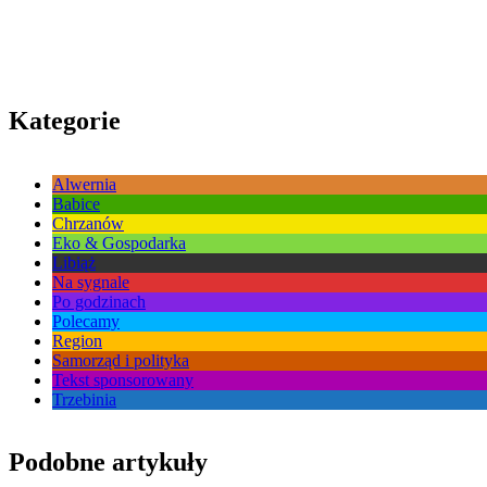
Kategorie
Alwernia
Babice
Chrzanów
Eko & Gospodarka
Libiąż
Na sygnale
Po godzinach
Polecamy
Region
Samorząd i polityka
Tekst sponsorowany
Trzebinia
Podobne artykuły