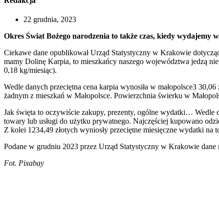
Redakcja
22 grudnia, 2023
Okres Świat Bożego narodzenia to także czas, kiedy wydajemy wi
Ciekawe dane opublikował Urząd Statystyczny w Krakowie dotyczący
mamy Dolinę Karpia, to mieszkańcy naszego województwa jedzą niem
0,18 kg/miesiąc).
Wedle danych przeciętna cena karpia wynosiła w małopolsce3 30,06 z
żadnym z mieszkań w Małopolsce. Powierzchnia świerku w Małopolsc
Jak święta to oczywiście zakupy, prezenty, ogólne wydatki… Wedle 
towary lub usługi do użytku prywatnego. Najczęściej kupowano odzie
Z kolei 1234,49 złotych wyniosły przeciętne miesięczne wydatki n
Podane w grudniu 2023 przez Urząd Statystyczny w Krakowie dane 
Fot. Pixabay