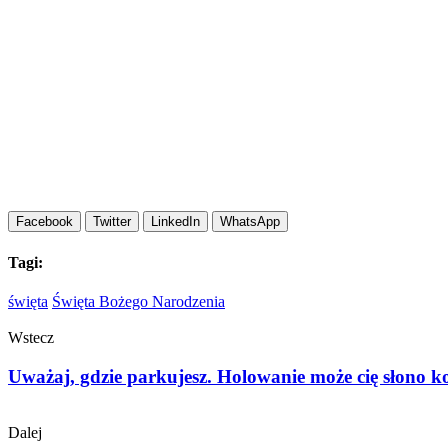
Facebook
Twitter
LinkedIn
WhatsApp
Tagi:
święta
Święta Bożego Narodzenia
Wstecz
Uważaj, gdzie parkujesz. Holowanie może cię słono k
Dalej