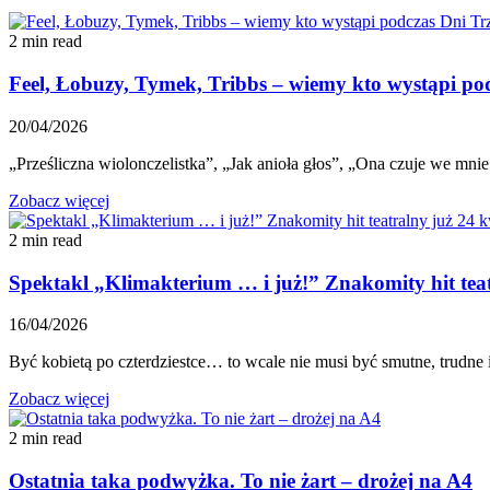
2 min read
Feel, Łobuzy, Tymek, Tribbs – wiemy kto wystąpi po
20/04/2026
„Prześliczna wiolonczelistka”, „Jak anioła głos”, „Ona czuje we mnie
Zobacz więcej
2 min read
Spektakl „Klimakterium … i już!” Znakomity hit tea
16/04/2026
Być kobietą po czterdziestce… to wcale nie musi być smutne, trudn
Zobacz więcej
2 min read
Ostatnia taka podwyżka. To nie żart – drożej na A4