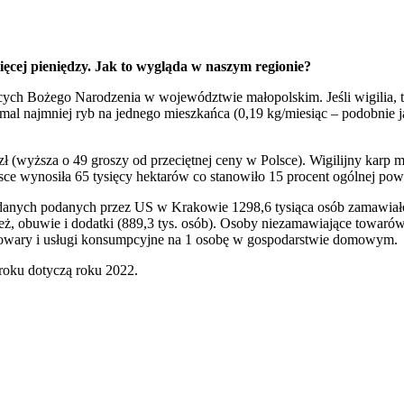
ęcej pieniędzy. Jak to wygląda w naszym regionie?
ch Bożego Narodzenia w województwie małopolskim. Jeśli wigilia, t
al najmniej ryb na jednego mieszkańca (0,19 kg/miesiąc – podobnie 
ł (wyższa o 49 groszy od przeciętnej ceny w Polsce). Wigilijny karp m
e wynosiła 65 tysięcy hektarów co stanowiło 15 procent ogólnej po
danych podanych przez US w Krakowie 1298,6 tysiąca osób zamawiało 
ż, obuwie i dodatki (889,3 tys. osób). Osoby niezamawiające towarów 
a towary i usługi konsumpcyjne na 1 osobę w gospodarstwie domowym.
roku dotyczą roku 2022.