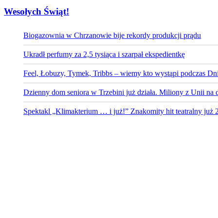
Wesołych Świąt!
Biogazownia w Chrzanowie bije rekordy produkcji prądu
Ukradł perfumy za 2,5 tysiąca i szarpał ekspedientkę
Feel, Łobuzy, Tymek, Tribbs – wiemy kto wystąpi podczas Dni
Dzienny dom seniora w Trzebini już działa. Miliony z Unii na 
Spektakl „Klimakterium … i już!” Znakomity hit teatralny już