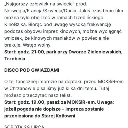
„Najgorszy człowiek na świecie” prod.
Norwegia/Francja/Szwecja/Dania. Jakiś czas temu film
można było obejrzeć w ramach trzebińskiego
KinoBzika. Biorąc pod uwagę wysoką frekwencję
podczas obydwu imprez kinowych, można wyciągnąć
wniosek, że kinowych maniaków w powiecie nie
brakuje. Wstęp wolny.
Start: godz. 21:00, park przy Dworze Zieleniewskich,
Trzebinia
DISCO POD GWIAZDAMI
O tej tanecznej imprezie na deptaku przed MOKSiR-em
w Chrzanowie pisaliśmy już kilka dni temu.
Tutaj
możesz przeczytać nasz tekst.
Start: godz. 19.00, pasaż za MOKSiR-em. Uwaga:
jeżeli pogoda nie dopisze – impreza zostanie
przeniesiona do Starej Kotłowni
SOBOTA 29 LIPCA