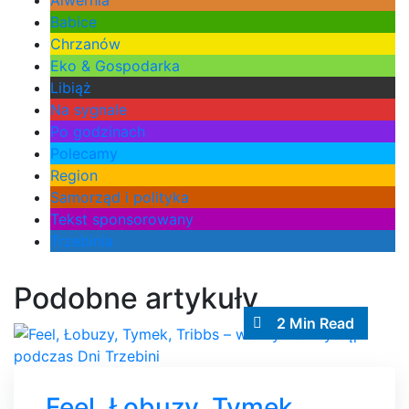
Alwernia
Babice
Chrzanów
Eko & Gospodarka
Libiąż
Na sygnale
Po godzinach
Polecamy
Region
Samorząd i polityka
Tekst sponsorowany
Trzebinia
Podobne artykuły
2 Min Read
Feel, Łobuzy, Tymek,