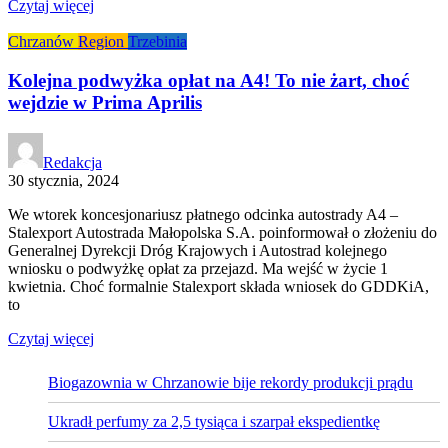
Czytaj więcej
Chrzanów
Region
Trzebinia
Kolejna podwyżka opłat na A4! To nie żart, choć
wejdzie w Prima Aprilis
Redakcja
30 stycznia, 2024
We wtorek koncesjonariusz płatnego odcinka autostrady A4 –
Stalexport Autostrada Małopolska S.A. poinformował o złożeniu do
Generalnej Dyrekcji Dróg Krajowych i Autostrad kolejnego
wniosku o podwyżkę opłat za przejazd. Ma wejść w życie 1
kwietnia. Choć formalnie Stalexport składa wniosek do GDDKiA,
to
Czytaj więcej
Biogazownia w Chrzanowie bije rekordy produkcji prądu
Ukradł perfumy za 2,5 tysiąca i szarpał ekspedientkę