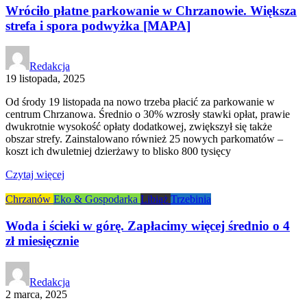
Wróciło płatne parkowanie w Chrzanowie. Większa
strefa i spora podwyżka [MAPA]
Redakcja
19 listopada, 2025
Od środy 19 listopada na nowo trzeba płacić za parkowanie w
centrum Chrzanowa. Średnio o 30% wzrosły stawki opłat, prawie
dwukrotnie wysokość opłaty dodatkowej, zwiększył się także
obszar strefy. Zainstalowano również 25 nowych parkomatów –
koszt ich dwuletniej dzierżawy to blisko 800 tysięcy
Czytaj więcej
Chrzanów
Eko & Gospodarka
Libiąż
Trzebinia
Woda i ścieki w górę. Zapłacimy więcej średnio o 4
zł miesięcznie
Redakcja
2 marca, 2025