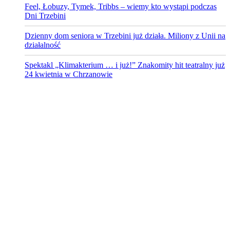
Feel, Łobuzy, Tymek, Tribbs – wiemy kto wystąpi podczas
Dni Trzebini
Dzienny dom seniora w Trzebini już działa. Miliony z Unii na
działalność
Spektakl „Klimakterium … i już!” Znakomity hit teatralny już
24 kwietnia w Chrzanowie