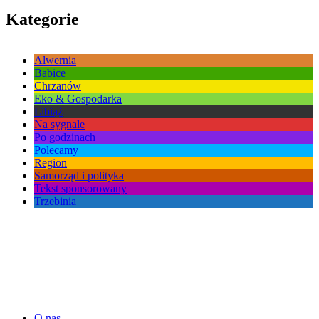
Kategorie
Alwernia
Babice
Chrzanów
Eko & Gospodarka
Libiąż
Na sygnale
Po godzinach
Polecamy
Region
Samorząd i polityka
Tekst sponsorowany
Trzebinia
O nas