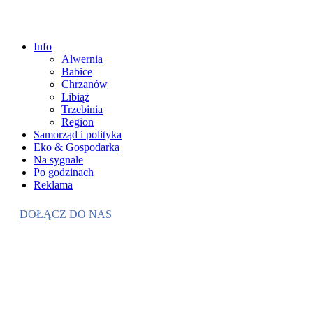
Info
Alwernia
Babice
Chrzanów
Libiąż
Trzebinia
Region
Samorząd i polityka
Eko & Gospodarka
Na sygnale
Po godzinach
Reklama
DOŁĄCZ DO NAS