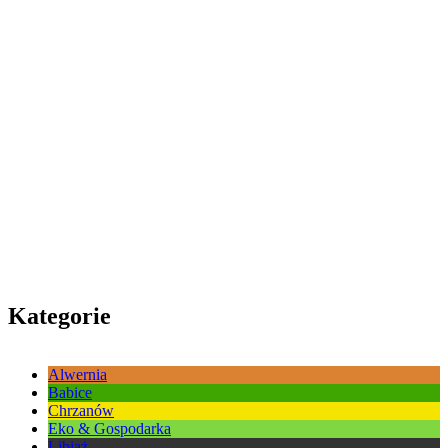
Kategorie
Alwernia
Babice
Chrzanów
Eko & Gospodarka
Libiąż