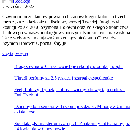
Redakcja
7 września, 2023
Czworo reprezentantów powiatu chrzanowskiego: kobieta i trzech
mężczyzn znalazło się na liście wyborczej Trzeciej Drogi, czyli
koalicji Polski 2050 Szymona Hołowni oraz Polskiego Stronnictwa
Ludowego w naszym okręgu wyborczym. Konkretnych nazwisk na
liście wyborczej nie ujawnił wizytujący niedawno Chrzanów
Szymon Hołownia, poznaliśmy je
Czytaj więcej
Biogazownia w Chrzanowie bije rekordy produkcji prądu
Ukradł perfumy za 2,5 tysiąca i szarpał ekspedientkę
Feel, Łobuzy, Tymek, Tribbs – wiemy kto wystąpi podczas
Dni Trzebini
Dzienny dom seniora w Trzebini już działa. Miliony z Unii na
działalność
Spektakl „Klimakterium … i już!” Znakomity hit teatralny już
24 kwietnia w Chrzanowie