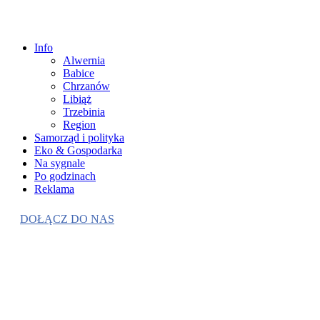
Info
Alwernia
Babice
Chrzanów
Libiąż
Trzebinia
Region
Samorząd i polityka
Eko & Gospodarka
Na sygnale
Po godzinach
Reklama
DOŁĄCZ DO NAS