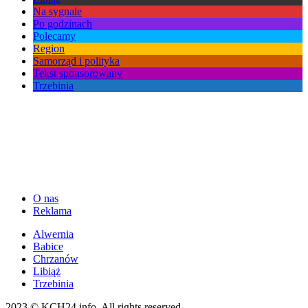
Na sygnale
Po godzinach
Polecamy
Region
Samorząd i polityka
Tekst sponsorowany
Trzebinia
O nas
Reklama
Alwernia
Babice
Chrzanów
Libiąż
Trzebinia
2023 © KCH24.info, All rights reserved.