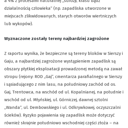
a 4% z procesami naturalnej „sufozji, krasu bądź
działalnością człowieka” (np. zapadliska utworzone w
miejscach zlikwidowanych, starych otworów wiertniczych
lub wykopów).
Wyznaczone zostały tereny najbardziej zagrożone
Z raportu wynika, że bezpieczne są tereny bloków w Sierszy i
Gaju, a najbardziej zagrożone wystąpieniem zapadlisk są
obszary płytkiej eksploatacji prowadzonej metodą na zawał
stropu (rejony: ROD „Gaj”, cmentarza parafialnego w Sierszy
i sąsiadującego z nim lasu, na południowy zachód od os.
Gaj, Trentowca, na wschód od ul. Kopalnianej, na południe i
wschód od ul. Młyńskiej, ul. Górniczej, dawnej sztolni
„Wanda”, ul. Dembowskiego i ul. Odkrywkowej, oczyszczalni
ścieków). Ryzyko pojawienia się zapadlisk może dotyczyć
również skrajnie południowo wschodniej części złoża – na