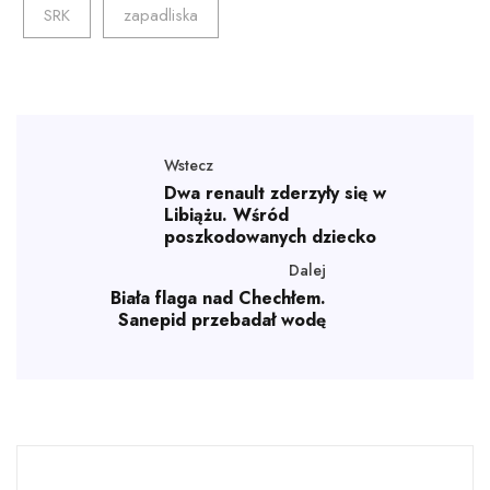
SRK
zapadliska
Wstecz
Dwa renault zderzyły się w
Libiążu. Wśród
poszkodowanych dziecko
Dalej
Biała flaga nad Chechłem.
Sanepid przebadał wodę