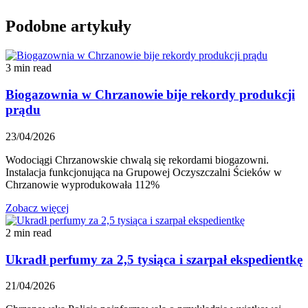
Podobne artykuły
3 min read
Biogazownia w Chrzanowie bije rekordy produkcji
prądu
23/04/2026
Wodociągi Chrzanowskie chwalą się rekordami biogazowni.
Instalacja funkcjonująca na Grupowej Oczyszczalni Ścieków w
Chrzanowie wyprodukowała 112%
Zobacz więcej
2 min read
Ukradł perfumy za 2,5 tysiąca i szarpał ekspedientkę
21/04/2026