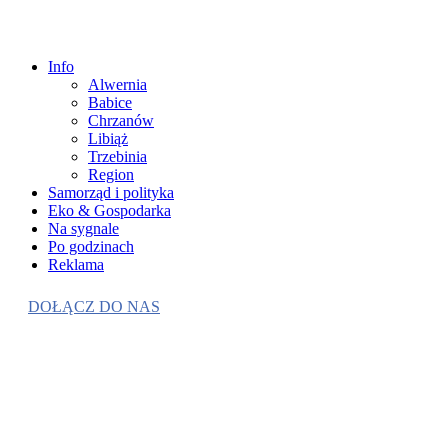
Info
Alwernia
Babice
Chrzanów
Libiąż
Trzebinia
Region
Samorząd i polityka
Eko & Gospodarka
Na sygnale
Po godzinach
Reklama
DOŁĄCZ DO NAS