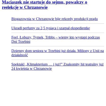
Maciaszek nie startuje do sejmu, powalczy o
reelekcję w Chrzanowie
Biogazownia w Chrzanowie bije rekordy produkcji prądu
Ukradł perfumy za 2,5 tysiąca i szarpał ekspedientkę
Feel, Łobuzy, Tymek, Tribbs – wiemy kto wystąpi podczas
Dni Trzebini
Dzienny dom seniora w Trzebini już działa. Miliony z Unii na
działalność
Spektakl „Klimakterium … i już!” Znakomity hit teatralny już
24 kwietnia w Chrzanowie