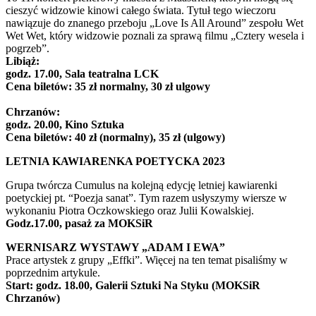
cieszyć widzowie kinowi całego świata. Tytuł tego wieczoru
nawiązuje do znanego przeboju „Love Is All Around” zespołu Wet
Wet Wet, który widzowie poznali za sprawą filmu „Cztery wesela i
pogrzeb”.
Libiąż:
godz. 17.00,
Sala teatralna LCK
Cena biletów: 35 zł normalny, 30 zł ulgowy
Chrzanów:
godz. 20.00, Kino Sztuka
Cena biletów: 40 zł (normalny), 35 zł (ulgowy)
LETNIA KAWIARENKA POETYCKA 2023
Grupa twórcza Cumulus na kolejną edycję letniej kawiarenki
poetyckiej pt. “Poezja sanat”. Tym razem usłyszymy wiersze w
wykonaniu Piotra Oczkowskiego oraz Julii Kowalskiej.
Godz.17.00, pasaż za MOKSiR
WERNISARZ WYSTAWY „ADAM I EWA”
Prace artystek z grupy „Effki”. Więcej na ten temat pisaliśmy w
poprzednim artykule.
Start: godz. 18.00, Galerii Sztuki Na Styku (MOKSiR
Chrzanów)