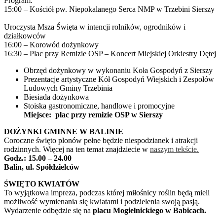
Program:
15:00 – Kościół pw. Niepokalanego Serca NMP w Trzebini Sierszy
–
Uroczysta Msza Święta w intencji rolników, ogrodników i
działkowców
16:00 – Korowód dożynkowy
16:30 – Plac przy Remizie OSP – Koncert Miejskiej Orkiestry Dętej
Obrzęd dożynkowy w wykonaniu Koła Gospodyń z Sierszy
Prezentacje artystyczne Kół Gospodyń Wiejskich i Zespołów
Ludowych Gminy Trzebinia
Biesiada dożynkowa
Stoiska gastronomiczne, handlowe i promocyjne
Miejsce: plac przy remizie OSP w Sierszy
DOŻYNKI GMINNE W BALINIE
Coroczne święto plonów pełne będzie niespodzianek i atrakcji
rodzinnych. Więcej na ten temat znajdziecie w
naszym tekście.
Godz.: 15.00 – 24.00
Balin, ul. Spółdzielców
ŚWIĘTO KWIATÓW
To wyjątkowa impreza, podczas której miłośnicy roślin będą mieli
możliwość wymienania się kwiatami i podzielenia swoją pasją.
Wydarzenie odbędzie się na
placu Mogielnickiego w Babicach.