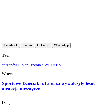
Facebook
Twitter
LinkedIn
WhatsApp
Tagi:
chrzanów
Libiąż
Trzebinia
WEEKEND
Wstecz
Sportowe Dzieciaki z Libiąża wywalczyły leśne
atrakcje turystyczne
Dalej