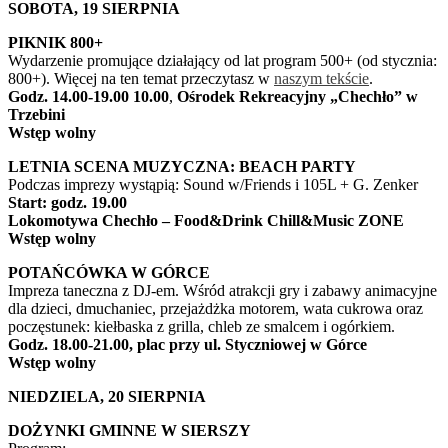
SOBOTA, 19 SIERPNIA
PIKNIK 800+
Wydarzenie promujące działający od lat program 500+ (od stycznia:
800+). Więcej na ten temat przeczytasz w
naszym tekście
.
Godz. 14.00-19.00 10.00
,
Ośrodek Rekreacyjny „Chechło” w
Trzebini
Wstęp wolny
LETNIA SCENA MUZYCZNA: BEACH PARTY
Podczas imprezy wystąpią: Sound w/Friends i 105L + G. Zenker
Start: godz. 19.00
Lokomotywa Chechło – Food&Drink Chill&Music ZONE
Wstęp wolny
POTAŃCÓWKA W GÓRCE
Impreza taneczna z DJ-em. Wśród atrakcji gry i zabawy animacyjne
dla dzieci, dmuchaniec, przejażdżka motorem, wata cukrowa oraz
poczęstunek: kiełbaska z grilla, chleb ze smalcem i ogórkiem.
Godz. 18.00-21.00, plac przy ul. Styczniowej w Górce
Wstęp wolny
NIEDZIELA, 20 SIERPNIA
DOŻYNKI GMINNE W SIERSZY