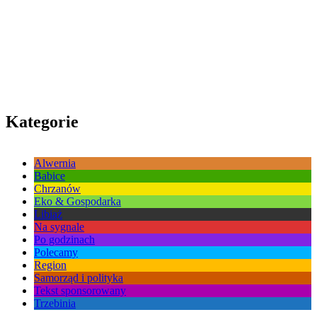
Kategorie
Alwernia
Babice
Chrzanów
Eko & Gospodarka
Libiąż
Na sygnale
Po godzinach
Polecamy
Region
Samorząd i polityka
Tekst sponsorowany
Trzebinia