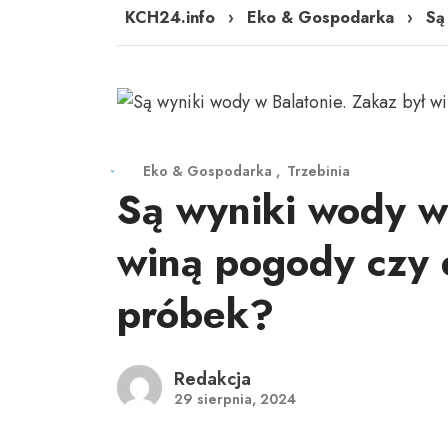
KCH24.info
›
Eko & Gospodarka
›
Są
Eko & Gospodarka
Trzebinia
Są wyniki wody w
winą pogody czy 
próbek?
Redakcja
29 sierpnia, 2024