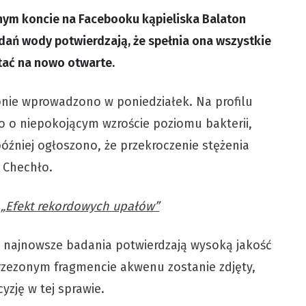
lnym koncie na Facebooku kąpieliska Balaton
ań wody potwierdzają, że spełnia ona wszystkie
tać na nowo otwarte.
onie wprowadzono w poniedziałek. Na profilu
o o niepokojącym wzroście poziomu bakterii,
źniej ogłoszono, że przekroczenie stężenia
e Chechło.
 „Efekt rekordowych upałów”
 najnowsze badania potwierdzają wysoką jakość
trzezonym fragmencie akwenu zostanie zdjęty,
yzję w tej sprawie.