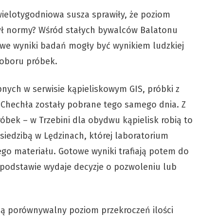
wielotygodniowa susza sprawiły, że poziom
zył normy? Wśród stałych bywalców Balatonu
kowe wyniki badań mogły być wynikiem ludzkiej
oboru próbek.
nych w serwisie kąpieliskowym GIS, próbki z
i Chechła zostały pobrane tego samego dnia. Z
óbek – w Trzebini dla obydwu kąpielisk robią to
 siedzibą w Lędzinach, której laboratorium
go materiału. Gotowe wyniki trafiają potem do
 podstawie wydaje decyzje o pozwoleniu lub
ą porównywalny poziom przekroczeń ilości