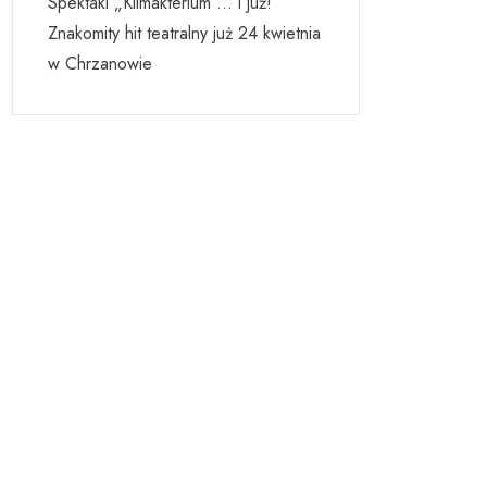
Spektakl „Klimakterium … i już!”
Znakomity hit teatralny już 24 kwietnia
w Chrzanowie