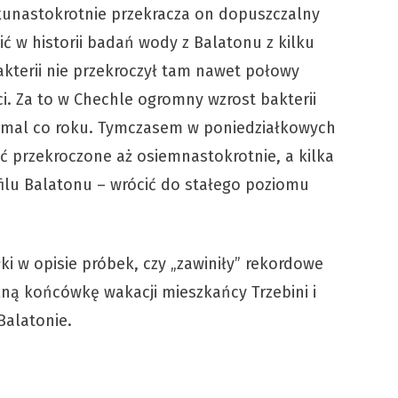
lkunastokrotnie przekracza on dopuszczalny
ć w historii badań wody z Balatonu z kilku
akterii nie przekroczył tam nawet połowy
 Za to w Chechle ogromny wzrost bakterii
emal co roku. Tymczasem w poniedziałkowych
ć przekroczone aż osiemnastokrotnie, a kilka
ofilu Balatonu – wrócić do stałego poziomu
i w opisie próbek, czy „zawiniły” rekordowe
lną końcówkę wakacji mieszkańcy Trzebini i
Balatonie.