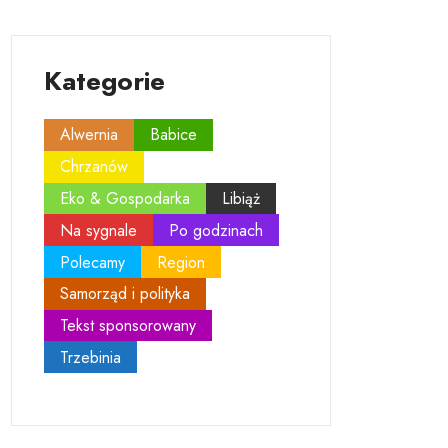
Kategorie
Alwernia
Babice
Chrzanów
Eko & Gospodarka
Libiąż
Na sygnale
Po godzinach
Polecamy
Region
Samorząd i polityka
Tekst sponsorowany
Trzebinia