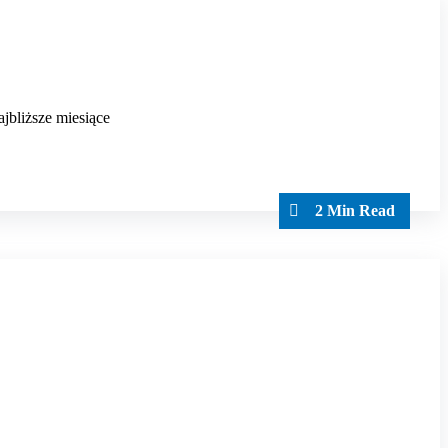
jbliższe miesiące
2 Min Read