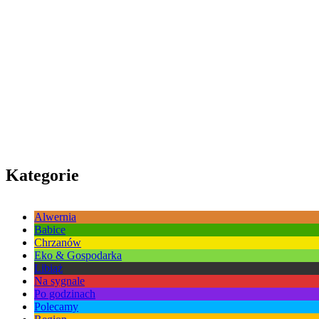
Kategorie
Alwernia
Babice
Chrzanów
Eko & Gospodarka
Libiąż
Na sygnale
Po godzinach
Polecamy