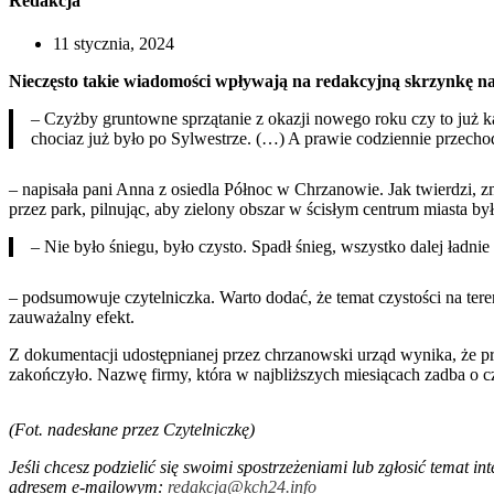
Redakcja
11 stycznia, 2024
Nieczęsto takie wiadomości wpływają na redakcyjną skrzynkę na
– Czyżby gruntowne sprzątanie z okazji nowego roku czy to już k
chociaz już było po Sylwestrze. (…) A prawie codziennie przecho
– napisała pani Anna z osiedla Północ w Chrzanowie. Jak twierdzi, z
przez park, pilnując, aby zielony obszar w ścisłym centrum miasta by
– Nie było śniegu, było czysto. Spadł śnieg, wszystko dalej ładni
– podsumowuje czytelniczka. Warto dodać, że temat czystości na ter
zauważalny efekt.
Z dokumentacji udostępnianej przez chrzanowski urząd wynika, że p
zakończyło. Nazwę firmy, która w najbliższych miesiącach zadba o c
(Fot. nadesłane przez Czytelniczkę)
Jeśli chcesz podzielić się swoimi spostrzeżeniami lub zgłosić temat 
adresem e-mailowym:
redakcja@kch24.info