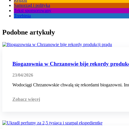
Region
Samorząd i polityka
Tekst sponsorowany
Trzebinia
Podobne artykuły
Biogazownia w Chrzanowie bije rekordy produkc
23/04/2026
Wodociągi Chrzanowskie chwalą się rekordami biogazowni. I
Zobacz więcej