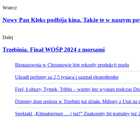
Wstecz
Nowy Pan Kleks podbija kina. Także te w naszym po
Dalej
Trzebinia. Finał WOŚP 2024 z morsami
Biogazownia w Chrzanowie bije rekordy produkcji prądu
Ukradł perfumy za 2,5 tysiąca i szarpał ekspedientkę
Feel, Łobuzy, Tymek, Tribbs – wiemy kto wystąpi podczas Dni
Dzienny dom seniora w Trzebini już działa. Miliony z Unii na 
Spektakl „Klimakterium … i już!” Znakomity hit teatralny już