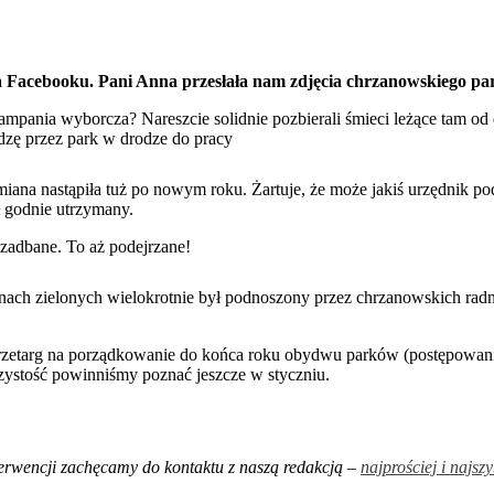
 Facebooku. Pani Anna przesłała nam zdjęcia chrzanowskiego park
ampania wyborcza? Nareszcie solidnie pozbierali śmieci leżące tam od
dzę przez park w drodze do pracy
miana nastąpiła tuż po nowym roku. Żartuje, że może jakiś urzędnik p
ł godnie utrzymany.
e zadbane. To aż podejrzane!
enach zielonych wielokrotnie był podnoszony przez chrzanowskich radn
rzetarg na porządkowanie do końca roku obydwu parków (postępowanie 
zystość powinniśmy poznać jeszcze w styczniu.
interwencji zachęcamy do kontaktu z naszą redakcją –
najprościej i najsz