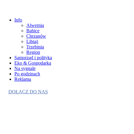
Info
Alwernia
Babice
Chrzanów
Libiąż
Trzebinia
Region
Samorząd i polityka
Eko & Gospodarka
Na sygnale
Po godzinach
Reklama
DOŁĄCZ DO NAS