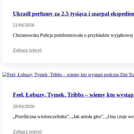
Ukradł perfumy za 2,5 tysiąca i szarpał ekspedie
21/04/2026
Chrzanowska Policja poinformowała o przykładzie wyjątkowej be
Zobacz więcej
Feel, Łobuzy, Tymek, Tribbs – wiemy kto wystąp
20/04/2026
„Prześliczna wiolonczelistka”, „Jak anioła głos”, „Ona czuje we
Zobacz więcej