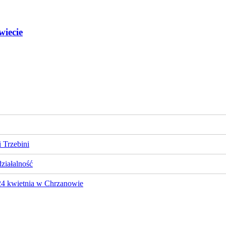
wiecie
 Trzebini
działalność
 24 kwietnia w Chrzanowie