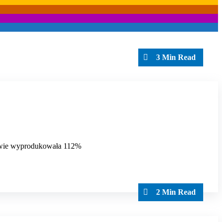
3 Min Read
nowie wyprodukowała 112%
2 Min Read