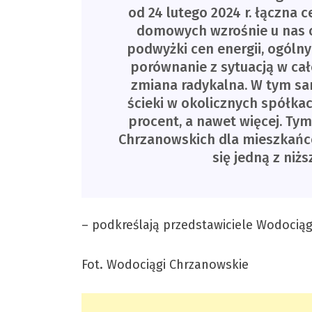
od 24 lutego 2024 r. łączna
domowych wzrośnie u nas o
podwyżki cen energii, ogóln
porównanie z sytuacją w cał
zmiana radykalna. W tym sa
ścieki w okolicznych spółka
procent, a nawet więcej. T
Chrzanowskich dla mieszkańcó
się jedną z niż
– podkreślają przedstawiciele Wodocią
Fot. Wodociągi Chrzanowskie