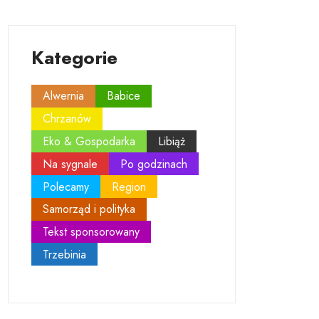
Kategorie
Alwernia
Babice
Chrzanów
Eko & Gospodarka
Libiąż
Na sygnale
Po godzinach
Polecamy
Region
Samorząd i polityka
Tekst sponsorowany
Trzebinia