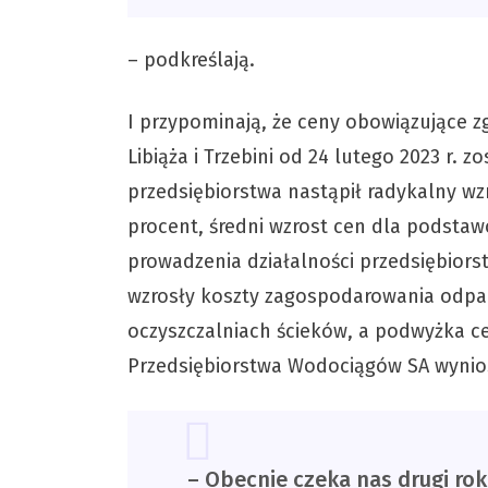
– podkreślają.
I przypominają, że ceny obowiązujące zg
Libiąża i Trzebini od 24 lutego 2023 r. 
przedsiębiorstwa nastąpił radykalny wzr
procent, średni wzrost cen dla podsta
prowadzenia działalności przedsiębiors
wzrosły koszty zagospodarowania odp
oczyszczalniach ścieków, a podwyżka 
Przedsiębiorstwa Wodociągów SA wynios
– Obecnie czeka nas drugi rok