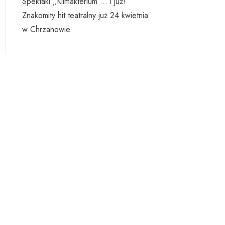
Spektakl „Klimakterium … i już!”
Znakomity hit teatralny już 24 kwietnia
w Chrzanowie