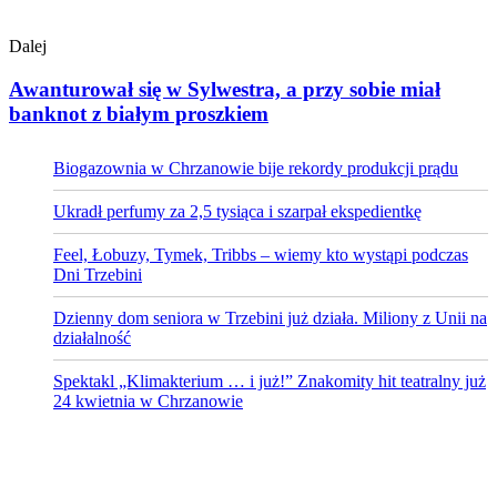
Dalej
Awanturował się w Sylwestra, a przy sobie miał
banknot z białym proszkiem
Biogazownia w Chrzanowie bije rekordy produkcji prądu
Ukradł perfumy za 2,5 tysiąca i szarpał ekspedientkę
Feel, Łobuzy, Tymek, Tribbs – wiemy kto wystąpi podczas
Dni Trzebini
Dzienny dom seniora w Trzebini już działa. Miliony z Unii na
działalność
Spektakl „Klimakterium … i już!” Znakomity hit teatralny już
24 kwietnia w Chrzanowie