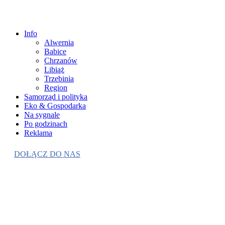
Info
Alwernia
Babice
Chrzanów
Libiąż
Trzebinia
Region
Samorząd i polityka
Eko & Gospodarka
Na sygnale
Po godzinach
Reklama
DOŁĄCZ DO NAS