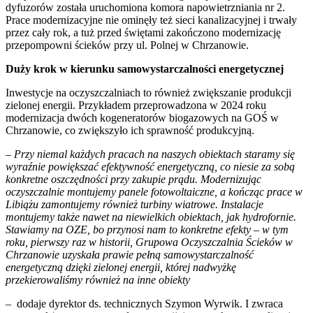
dyfuzorów została uruchomiona komora napowietrzniania nr 2.
Prace modernizacyjne nie ominęły też sieci kanalizacyjnej i trwały
przez cały rok, a tuż przed świętami zakończono modernizację
przepompowni ścieków przy ul. Polnej w Chrzanowie.
Duży krok w kierunku samowystarczalności energetycznej
Inwestycje na oczyszczalniach to również zwiększanie produkcji
zielonej energii. Przykładem przeprowadzona w 2024 roku
modernizacja dwóch kogeneratorów biogazowych na GOŚ w
Chrzanowie, co zwiększyło ich sprawność produkcyjną.
– Przy niemal każdych pracach na naszych obiektach staramy się
wyraźnie powiększać efektywność energetyczną, co niesie za sobą
konkretne oszczędności przy zakupie prądu. Modernizując
oczyszczalnie montujemy panele fotowoltaiczne, a kończąc prace w
Libiążu zamontujemy również turbiny wiatrowe. Instalacje
montujemy także nawet na niewielkich obiektach, jak hydrofornie.
Stawiamy na OZE, bo przynosi nam to konkretne efekty – w tym
roku, pierwszy raz w historii, Grupowa Oczyszczalnia Ścieków w
Chrzanowie uzyskała prawie pełną samowystarczalność
energetyczną dzięki zielonej energii, której nadwyżkę
przekierowaliśmy również na inne obiekty
– dodaje dyrektor ds. technicznych Szymon Wyrwik. I zwraca