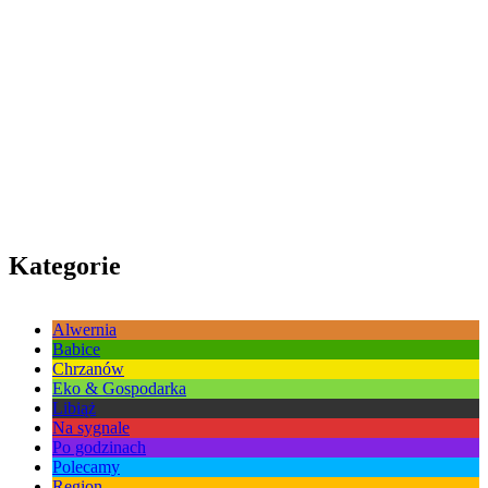
Kategorie
Alwernia
Babice
Chrzanów
Eko & Gospodarka
Libiąż
Na sygnale
Po godzinach
Polecamy
Region