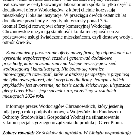
realizowane w certyfikowanym laboratorium spółki to tylko część z
dodatkowej oferty Wodociągów, z której chętnie korzystają
mieszkańcy i lokalne instytucje. W przeciągu dwóch ostatnich lat
dodatkowe przychody z tego tytułu wzrosły ponad 3,5-
krotnie! Dzięki rozwojowi oferty komercyjnej Wodociągi
Chrzanowskie utrzymują stabilność i konkurencyjność cen za
podstawowe usługi świadczone mieszkańcom, czyli dostawę wody i
odbiór ścieków.
– Kontynuujemy poszerzanie oferty naszej firmy, by odpowiadać na
wyzwania współczesnych czasów i generować dodatkowe
przychody, które przeznaczamy na kolejne inwestycje w sieć
wodociągową i kanalizacyjną. Nie boimy się również
innowacyjnych rozwiązań, które w dłuższej perspektywie przyniosą
nie tylko oszczędności, ale i przychód dla firmy. Jednym z takich
przykładów jest stworzenie, na bazie osadu ściekowego, ulepszacza
gleby GreenPlon – jego sprzedaż rozpoczęliśmy w ostatnich
miesiącach 2024 roku
– informuje prezes Wodociągów Chrzanowskich, który jesienią
mijającego roku podpisał umowę z Wojewódzkim Funduszem
Ochrony Środowiska i Gospodarki Wodnej na sfinansowanie
zakupu specjalistycznego urządzenia do produkcji GreenPlonu.
Zobacz również:
Ze ścieków do ogródka. W Libiążu wyprodukują