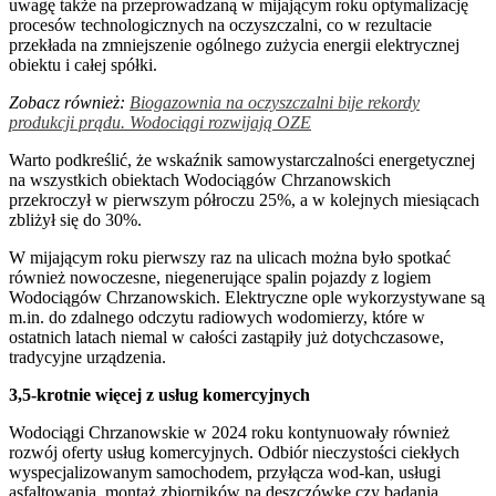
uwagę także na przeprowadzaną w mijającym roku optymalizację
procesów technologicznych na oczyszczalni, co w rezultacie
przekłada na zmniejszenie ogólnego zużycia energii elektrycznej
obiektu i całej spółki.
Zobacz również:
Biogazownia na oczyszczalni bije rekordy
produkcji prądu. Wodociągi rozwijają OZE
Warto podkreślić, że wskaźnik samowystarczalności energetycznej
na wszystkich obiektach Wodociągów Chrzanowskich
przekroczył w pierwszym półroczu 25%, a w kolejnych miesiącach
zbliżył się do 30%.
W mijającym roku pierwszy raz na ulicach można było spotkać
również nowoczesne, niegenerujące spalin pojazdy z logiem
Wodociągów Chrzanowskich. Elektryczne ople wykorzystywane są
m.in. do zdalnego odczytu radiowych wodomierzy, które w
ostatnich latach niemal w całości zastąpiły już dotychczasowe,
tradycyjne urządzenia.
3,5-krotnie więcej z usług komercyjnych
Wodociągi Chrzanowskie w 2024 roku kontynuowały również
rozwój oferty usług komercyjnych. Odbiór nieczystości ciekłych
wyspecjalizowanym samochodem, przyłącza wod-kan, usługi
asfaltowania, montaż zbiorników na deszczówkę czy badania