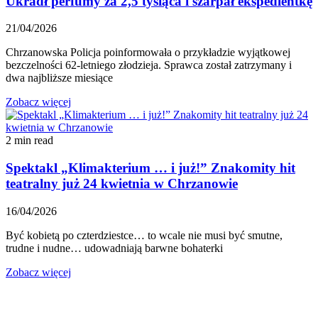
Ukradł perfumy za 2,5 tysiąca i szarpał ekspedientkę
21/04/2026
Chrzanowska Policja poinformowała o przykładzie wyjątkowej
bezczelności 62-letniego złodzieja. Sprawca został zatrzymany i
dwa najbliższe miesiące
Zobacz więcej
2 min read
Spektakl „Klimakterium … i już!” Znakomity hit
teatralny już 24 kwietnia w Chrzanowie
16/04/2026
Być kobietą po czterdziestce… to wcale nie musi być smutne,
trudne i nudne… udowadniają barwne bohaterki
Zobacz więcej