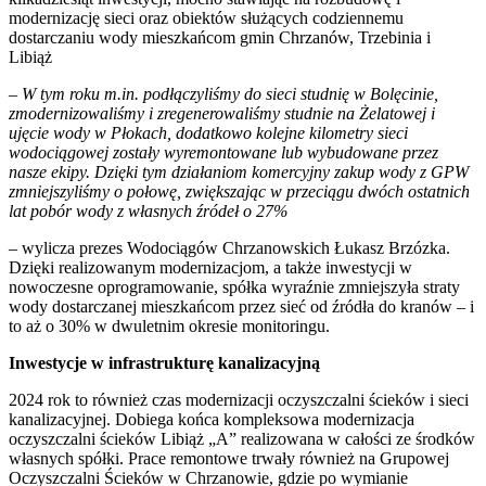
modernizację sieci oraz obiektów służących codziennemu
dostarczaniu wody mieszkańcom gmin Chrzanów, Trzebinia i
Libiąż
– W tym roku m.in. podłączyliśmy do sieci studnię w Bolęcinie,
zmodernizowaliśmy i zregenerowaliśmy studnie na Żelatowej i
ujęcie wody w Płokach, dodatkowo kolejne kilometry sieci
wodociągowej zostały wyremontowane lub wybudowane przez
nasze ekipy. Dzięki tym działaniom komercyjny zakup wody z GPW
zmniejszyliśmy o połowę, zwiększając w przeciągu dwóch ostatnich
lat pobór wody z własnych źródeł o 27%
– wylicza prezes Wodociągów Chrzanowskich Łukasz Brzózka.
Dzięki realizowanym modernizacjom, a także inwestycji w
nowoczesne oprogramowanie, spółka wyraźnie zmniejszyła straty
wody dostarczanej mieszkańcom przez sieć od źródła do kranów – i
to aż o 30% w dwuletnim okresie monitoringu.
Inwestycje w infrastrukturę kanalizacyjną
2024 rok to również czas modernizacji oczyszczalni ścieków i sieci
kanalizacyjnej. Dobiega końca kompleksowa modernizacja
oczyszczalni ścieków Libiąż „A” realizowana w całości ze środków
własnych spółki. Prace remontowe trwały również na Grupowej
Oczyszczalni Ścieków w Chrzanowie, gdzie po wymianie