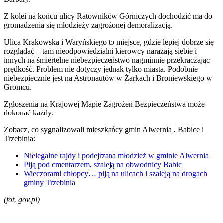
Z kolei na końcu ulicy Ratowników Górniczych dochodzić ma do
gromadzenia się młodzieży zagrożonej demoralizacją.
Ulica Krakowska i Waryńskiego to miejsce, gdzie lepiej dobrze się
rozglądać – tam nieodpowiedzialni kierowcy narażają siebie i
innych na śmiertelne niebezpieczeństwo nagminnie przekraczając
prędkość. Problem nie dotyczy jednak tylko miasta. Podobnie
niebezpiecznie jest na Astronautów w Żarkach i Broniewskiego w
Gromcu.
Zgłoszenia na Krajowej Mapie Zagrożeń Bezpieczeństwa może
dokonać każdy.
Zobacz, co sygnalizowali mieszkańcy gmin Alwernia , Babice i
Trzebinia:
Nielegalne rajdy i podejrzana młodzież w gminie Alwernia
Piją pod cmentarzem, szaleją na obwodnicy Babic
Wieczorami chłopcy… piją na ulicach i szaleją na drogach
gminy Trzebinia
(fot. gov.pl)