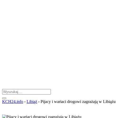
KCH24.info
›
Libiąż
›
Pijacy i wariaci drogowi zagrażają w Libiążu