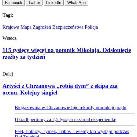
Facebook
Twitter
LinkedIn
WhatsApp
Tagi:
Krajowa Mapa Zagrożeń Bezpieczeństwa
Policja
Wstecz
115 tysięcy więcej na pomnik Mikołaja. Odsłonięcie
rzeźby za tydzień
Dalej
Artyści z Chrzanowa „robią dym” z ekipą zza
ocenu. Kolejny singiel
Biogazownia w Chrzanowie bije rekordy produkcji prądu
Ukradł perfumy za 2,5 tysiąca i szarpał ekspedientkę
Feel, Łobuzy, Tymek, Tribbs – wiemy kto wystąpi podczas
Dni Trzebini