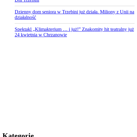
Dzienny dom seniora w Trzebini już działa. Miliony z Unii na
działalność
Spektakl „Klimakterium … i już!” Znakomity hit teatralny już
24 kwietnia w Chrzanowie
Kategorie