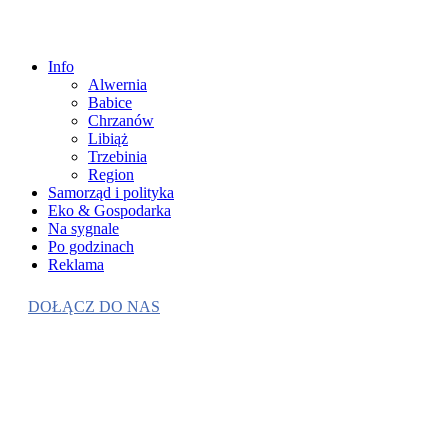
Info
Alwernia
Babice
Chrzanów
Libiąż
Trzebinia
Region
Samorząd i polityka
Eko & Gospodarka
Na sygnale
Po godzinach
Reklama
DOŁĄCZ DO NAS