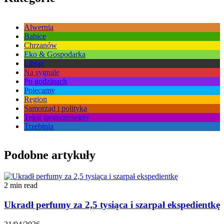
Alwernia
Babice
Chrzanów
Eko & Gospodarka
Libiąż
Na sygnale
Po godzinach
Polecamy
Region
Samorząd i polityka
Tekst sponsorowany
Trzebinia
Podobne artykuły
2 min read
Ukradł perfumy za 2,5 tysiąca i szarpał ekspedientkę