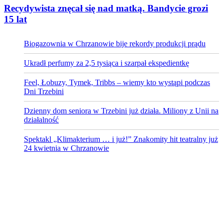
Recydywista znęcał się nad matką. Bandycie grozi
15 lat
Biogazownia w Chrzanowie bije rekordy produkcji prądu
Ukradł perfumy za 2,5 tysiąca i szarpał ekspedientkę
Feel, Łobuzy, Tymek, Tribbs – wiemy kto wystąpi podczas
Dni Trzebini
Dzienny dom seniora w Trzebini już działa. Miliony z Unii na
działalność
Spektakl „Klimakterium … i już!” Znakomity hit teatralny już
24 kwietnia w Chrzanowie