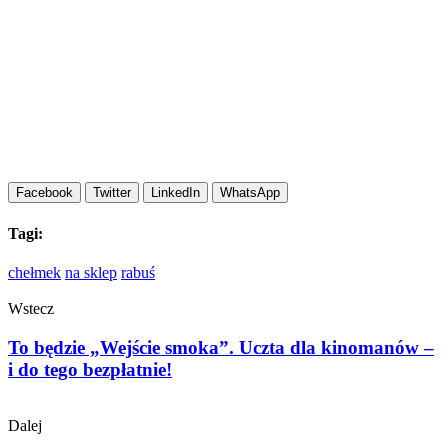
Facebook
Twitter
LinkedIn
WhatsApp
Tagi:
chełmek
na sklep
rabuś
Wstecz
To będzie „Wejście smoka”. Uczta dla kinomanów –
i do tego bezpłatnie!
Dalej