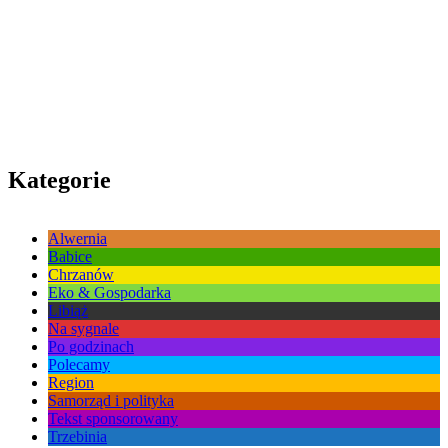
Kategorie
Alwernia
Babice
Chrzanów
Eko & Gospodarka
Libiąż
Na sygnale
Po godzinach
Polecamy
Region
Samorząd i polityka
Tekst sponsorowany
Trzebinia