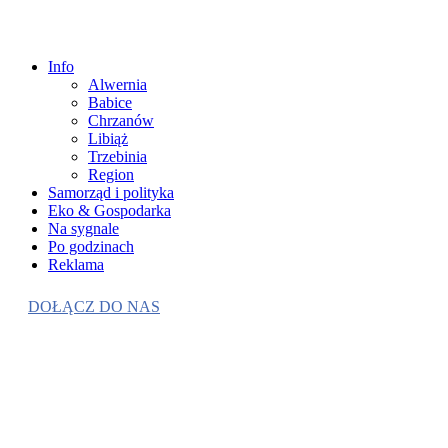
Info
Alwernia
Babice
Chrzanów
Libiąż
Trzebinia
Region
Samorząd i polityka
Eko & Gospodarka
Na sygnale
Po godzinach
Reklama
DOŁĄCZ DO NAS