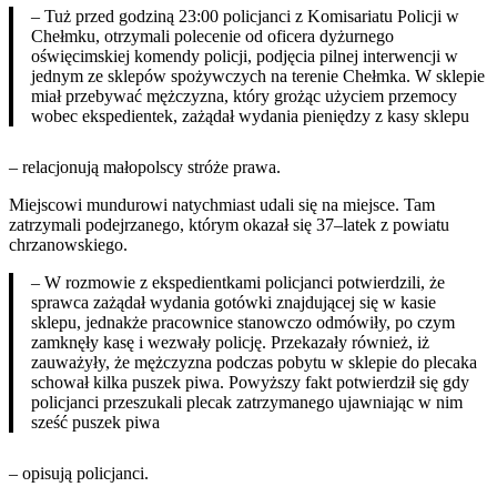
– Tuż przed godziną 23:00 policjanci z Komisariatu Policji w
Chełmku, otrzymali polecenie od oficera dyżurnego
oświęcimskiej komendy policji, podjęcia pilnej interwencji w
jednym ze sklepów spożywczych na terenie Chełmka. W sklepie
miał przebywać mężczyzna, który grożąc użyciem przemocy
wobec ekspedientek, zażądał wydania pieniędzy z kasy sklepu
– relacjonują małopolscy stróże prawa.
Miejscowi mundurowi natychmiast udali się na miejsce. Tam
zatrzymali podejrzanego, którym okazał się 37–latek z powiatu
chrzanowskiego.
– W rozmowie z ekspedientkami policjanci potwierdzili, że
sprawca zażądał wydania gotówki znajdującej się w kasie
sklepu, jednakże pracownice stanowczo odmówiły, po czym
zamknęły kasę i wezwały policję. Przekazały również, iż
zauważyły, że mężczyzna podczas pobytu w sklepie do plecaka
schował kilka puszek piwa. Powyższy fakt potwierdził się gdy
policjanci przeszukali plecak zatrzymanego ujawniając w nim
sześć puszek piwa
– opisują policjanci.