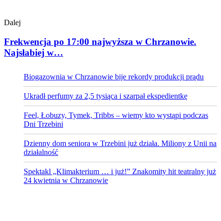
Dalej
Frekwencja po 17:00 najwyższa w Chrzanowie.
Najsłabiej w…
Biogazownia w Chrzanowie bije rekordy produkcji prądu
Ukradł perfumy za 2,5 tysiąca i szarpał ekspedientkę
Feel, Łobuzy, Tymek, Tribbs – wiemy kto wystąpi podczas
Dni Trzebini
Dzienny dom seniora w Trzebini już działa. Miliony z Unii na
działalność
Spektakl „Klimakterium … i już!” Znakomity hit teatralny już
24 kwietnia w Chrzanowie