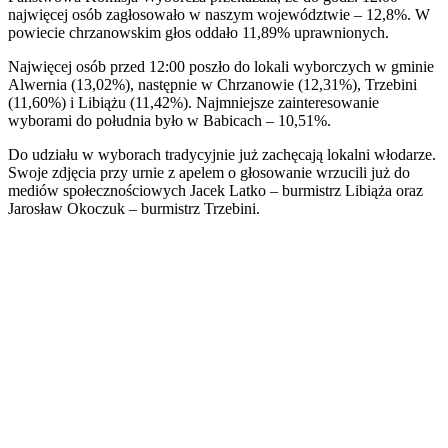
najwięcej osób zagłosowało w naszym województwie – 12,8%. W
powiecie chrzanowskim głos oddało 11,89% uprawnionych.
Najwięcej osób przed 12:00 poszło do lokali wyborczych w gminie
Alwernia (13,02%), następnie w Chrzanowie (12,31%), Trzebini
(11,60%) i Libiążu (11,42%). Najmniejsze zainteresowanie
wyborami do południa było w Babicach – 10,51%.
Do udziału w wyborach tradycyjnie już zachęcają lokalni włodarze.
Swoje zdjęcia przy urnie z apelem o głosowanie wrzucili już do
mediów społecznościowych Jacek Latko – burmistrz Libiąża oraz
Jarosław Okoczuk – burmistrz Trzebini.