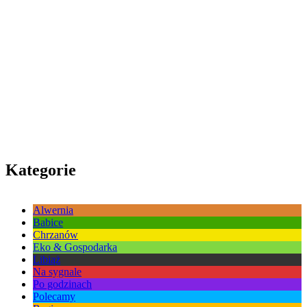
Kategorie
Alwernia
Babice
Chrzanów
Eko & Gospodarka
Libiąż
Na sygnale
Po godzinach
Polecamy