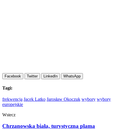
Facebook
Twitter
LinkedIn
WhatsApp
Tagi:
frekwencja
Jacek Latko
Jarosław Okoczuk
wybory
wybory
europejskie
Wstecz
Chrzanowska biała, turystyczna plama