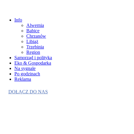
Info
Alwernia
Babice
Chrzanów
Libiąż
Trzebinia
Region
Samorząd i polityka
Eko & Gospodarka
Na sygnale
Po godzinach
Reklama
DOŁĄCZ DO NAS