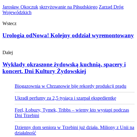
Jarosław Okoczuk
skrzyżowanie na Piłsudskiego
Zarząd Dróg
Wojewódzkich
Wstecz
Urologia odNowa! Kolejny oddział wyremontowany
Dalej
Wykłady okraszone żydowską kuchnią, spacery i
koncert. Dni Kultury Żydowskiej
Biogazownia w Chrzanowie bije rekordy produkcji prądu
Ukradł perfumy za 2,5 tysiąca i szarpał ekspedientkę
Feel, Łobuzy, Tymek, Tribbs – wiemy kto wystąpi podczas
Dni Trzebini
Dzienny dom seniora w Trzebini już działa. Miliony z Unii na
działalność