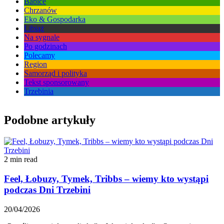
Babice
Chrzanów
Eko & Gospodarka
Libiąż
Na sygnale
Po godzinach
Polecamy
Region
Samorząd i polityka
Tekst sponsorowany
Trzebinia
Podobne artykuły
2 min read
Feel, Łobuzy, Tymek, Tribbs – wiemy kto wystąpi
podczas Dni Trzebini
20/04/2026