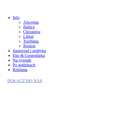
Info
Alwernia
Babice
Chrzanów
Libiąż
Trzebinia
Region
Samorząd i polityka
Eko & Gospodarka
Na sygnale
Po godzinach
Reklama
DOŁĄCZ DO NAS