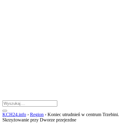
KCH24.info
›
Region
›
Koniec utrudnień w centrum Trzebini.
Skrzyżowanie przy Dworze przejezdne