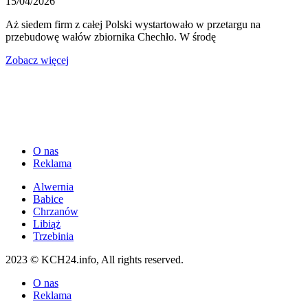
15/04/2026
Aż siedem firm z całej Polski wystartowało w przetargu na
przebudowę wałów zbiornika Chechło. W środę
Zobacz więcej
O nas
Reklama
Alwernia
Babice
Chrzanów
Libiąż
Trzebinia
2023 © KCH24.info, All rights reserved.
O nas
Reklama