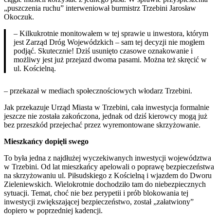
„puszczenia ruchu” interweniował burmistrz Trzebini Jarosław
Okoczuk.
– Kilkukrotnie monitowałem w tej sprawie u inwestora, którym
jest Zarząd Dróg Wojewódzkich – sam tej decyzji nie mogłem
podjąć. Skutecznie! Dziś usunięto czasowe oznakowanie i
możliwy jest już przejazd dwoma pasami. Można też skręcić w
ul. Kościelną.
– przekazał w mediach społecznościowych włodarz Trzebini.
Jak przekazuje Urząd Miasta w Trzebini, cała inwestycja formalnie
jeszcze nie została zakończona, jednak od dziś kierowcy mogą już
bez przeszkód przejechać przez wyremontowane skrzyżowanie.
Mieszkańcy dopięli swego
To była jedna z najdłużej wyczekiwanych inwestycji województwa
w Trzebini. Od lat mieszkańcy apelowali o poprawę bezpieczeństwa
na skrzyżowaniu ul. Piłsudskiego z Kościelną i wjazdem do Dworu
Zieleniewskich. Wielokrotnie dochodziło tam do niebezpiecznych
sytuacji. Temat, choć nie bez perypetii i prób blokowania tej
inwestycji zwiększającej bezpieczeństwo, został „załatwiony”
dopiero w poprzedniej kadencji.