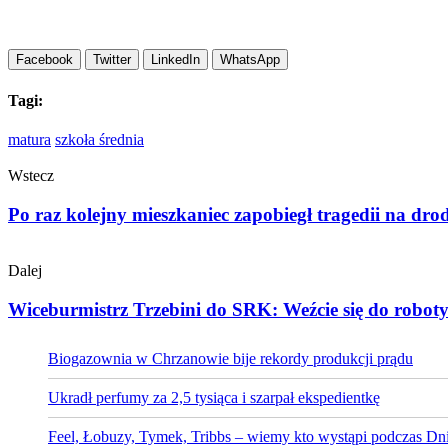
Facebook
Twitter
LinkedIn
WhatsApp
Tagi:
matura
szkoła średnia
Wstecz
Po raz kolejny mieszkaniec zapobiegł tragedii na drod
Dalej
Wiceburmistrz Trzebini do SRK: Weźcie się do rob
Biogazownia w Chrzanowie bije rekordy produkcji prądu
Ukradł perfumy za 2,5 tysiąca i szarpał ekspedientkę
Feel, Łobuzy, Tymek, Tribbs – wiemy kto wystąpi podczas Dni