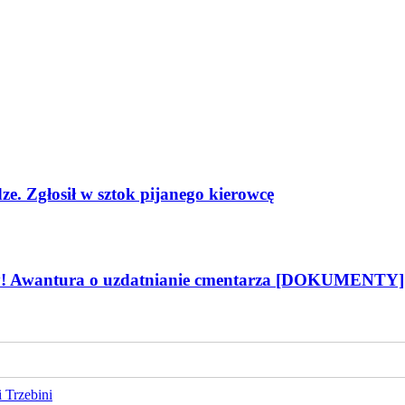
ze. Zgłosił w sztok pijanego kierowcę
oty! Awantura o uzdatnianie cmentarza [DOKUMENTY]
 Trzebini