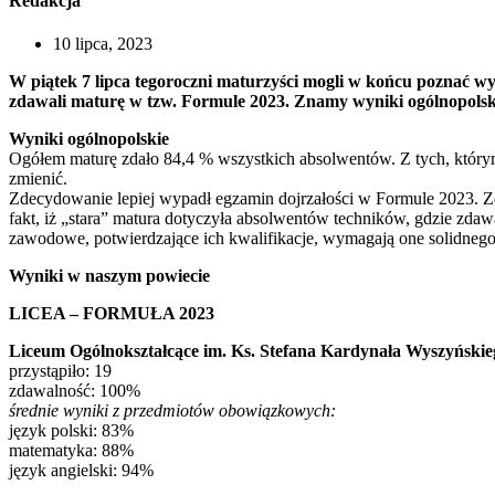
Redakcja
10 lipca, 2023
W piątek 7 lipca tegoroczni maturzyści mogli w końcu poznać wy
zdawali maturę w tzw. Formule 2023. Znamy wyniki ogólnopolsk
Wyniki ogólnopolskie
Ogółem maturę zdało 84,4 % wszystkich absolwentów. Z tych, którym
zmienić.
Zdecydowanie lepiej wypadł egzamin dojrzałości w Formule 2023. Z
fakt, iż „stara” matura dotyczyła absolwentów techników, gdzie zdaw
zawodowe, potwierdzające ich kwalifikacje, wymagają one solidnego
Wyniki w naszym powiecie
LICEA – FORMUŁA 2023
Liceum Ogólnokształcące im. Ks. Stefana Kardynała Wyszyńsk
przystąpiło: 19
zdawalność: 100%
średnie wyniki z przedmiotów obowiązkowych:
język polski: 83%
matematyka: 88%
język angielski: 94%