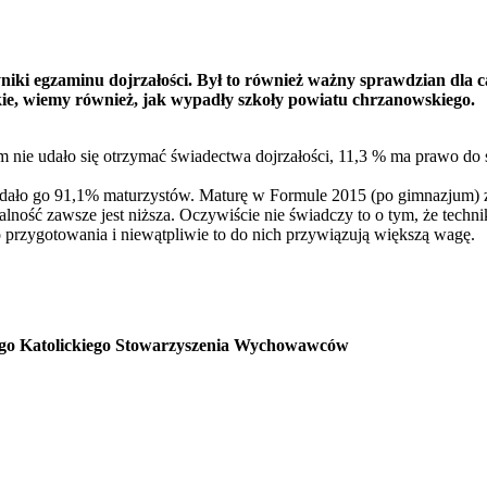
niki egzaminu dojrzałości. Był to również ważny sprawdzian dla ca
ie, wiemy również, jak wypadły szkoły powiatu chrzanowskiego.
 nie udało się otrzymać świadectwa dojrzałości, 11,3 % ma prawo do s
dało go 91,1% maturzystów. Maturę w Formule 2015 (po gimnazjum) zd
alność zawsze jest niższa. Oczywiście nie świadczy to o tym, że techn
 przygotowania i niewątpliwie to do nich przywiązują większą wagę.
iego Katolickiego Stowarzyszenia Wychowawców