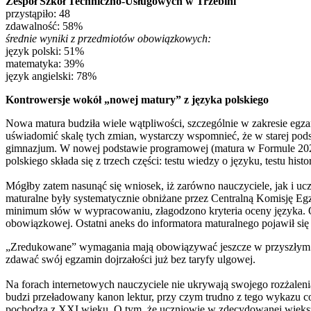
Zespół Szkół Techniczno-Usługowych w Trzebini
przystąpiło: 48
zdawalność: 58%
średnie wyniki z przedmiotów obowiązkowych:
język polski: 51%
matematyka: 39%
język angielski: 78%
Kontrowersje wokół „nowej matury” z języka polskiego
Nowa matura budziła wiele wątpliwości, szczególnie w zakresie egza
uświadomić skalę tych zmian, wystarczy wspomnieć, że w starej pods
gimnazjum. W nowej podstawie programowej (matura w Formule 2023)
polskiego składa się z trzech części: testu wiedzy o języku, testu his
Mógłby zatem nasunąć się wniosek, iż zarówno nauczyciele, jak i uc
maturalne były systematycznie obniżane przez Centralną Komisję Egz
minimum słów w wypracowaniu, złagodzono kryteria oceny języka. O
obowiązkowej. Ostatni aneks do informatora maturalnego pojawił się
„Zredukowane” wymagania mają obowiązywać jeszcze w przyszłym rok
zdawać swój egzamin dojrzałości już bez taryfy ulgowej.
Na forach internetowych nauczyciele nie ukrywają swojego rozżalenia
budzi przeładowany kanon lektur, przy czym trudno z tego wykazu c
pochodzą z XXI wieku. O tym, że uczniowie w zdecydowanej większ