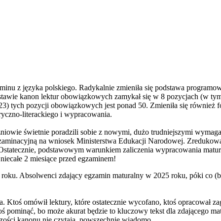
minu z języka polskiego. Radykalnie zmieniła się podstawa programowa
tawie kanon lektur obowiązkowych zamykał się w 8 pozycjach (w tym w
 tych pozycji obowiązkowych jest ponad 50. Zmieniła się również f
toryczno-literackiego i wypracowania.
zniowie świetnie poradzili sobie z nowymi, dużo trudniejszymi wymag
aminacyjną na wniosek Ministerstwa Edukacji Narodowej. Zredukowano m
statecznie, podstawowym warunkiem zaliczenia wypracowania maturalne
 niecałe 2 miesiące przed egzaminem!
u. Absolwenci zdający egzamin maturalny w 2025 roku, póki co (bo 
. Ktoś omówił lektury, które ostatecznie wycofano, ktoś opracował zag
oś pominąć, bo może akurat będzie to kluczowy tekst dla zdającego m
ości kanonu nie czytają, powszechnie wiadomo.