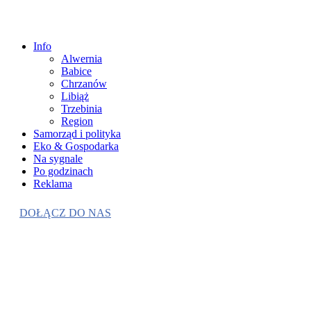
Info
Alwernia
Babice
Chrzanów
Libiąż
Trzebinia
Region
Samorząd i polityka
Eko & Gospodarka
Na sygnale
Po godzinach
Reklama
DOŁĄCZ DO NAS