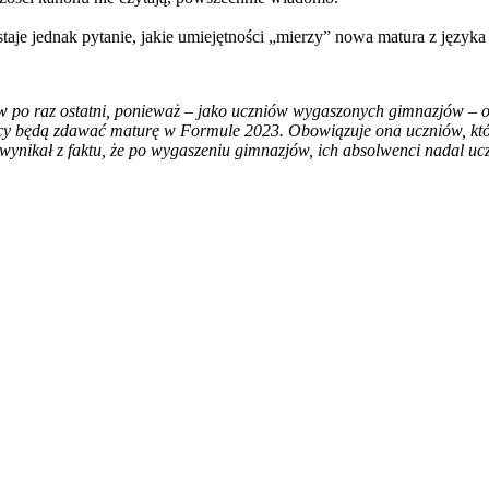
aje jednak pytanie, jakie umiejętności „mierzy” nowa matura z języka
ów po raz ostatni, ponieważ – jako uczniów wygaszonych gimnazjów –
yscy będą zdawać maturę w Formule 2023. Obowiązuje ona uczniów, któr
wynikał z faktu, że po wygaszeniu gimnazjów, ich absolwenci nadal ucz