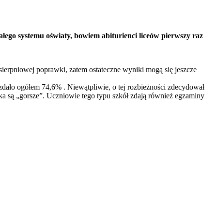
łego systemu oświaty, bowiem abiturienci liceów pierwszy raz
ierpniowej poprawki, zatem ostateczne wyniki mogą się jeszcze
ało ogółem 74,6% . Niewątpliwie, o tej rozbieżności zdecydował
ika są „gorsze”. Uczniowie tego typu szkół zdają również egzaminy