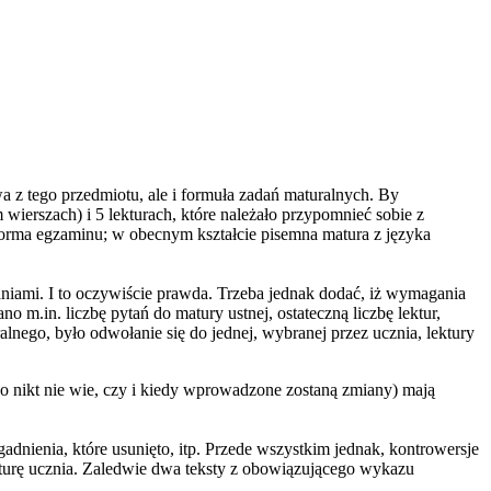
 z tego przedmiotu, ale i formuła zadań maturalnych. By
ierszach) i 5 lekturach, które należało przypomnieć sobie z
orma egzaminu; w obecnym kształcie pisemna matura z języka
aniami. I to oczywiście prawda. Trzeba jednak dodać, iż wymagania
.in. liczbę pytań do matury ustnej, ostateczną liczbę lektur,
go, było odwołanie się do jednej, wybranej przez ucznia, lektury
nikt nie wie, czy i kiedy wprowadzone zostaną zmiany) mają
adnienia, które usunięto, itp. Przede wszystkim jednak, kontrowersje
aturę ucznia. Zaledwie dwa teksty z obowiązującego wykazu