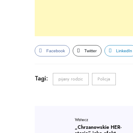
Facebook
Twitter
LinkedIn
Tagi:
pijany rodzic
Policja
Wstecz
„Chrzanowskie HER-