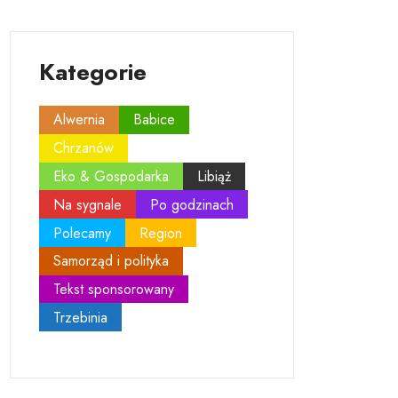
Kategorie
Alwernia
Babice
Chrzanów
Eko & Gospodarka
Libiąż
Na sygnale
Po godzinach
Polecamy
Region
Samorząd i polityka
Tekst sponsorowany
Trzebinia