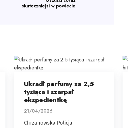
Oszuści coraz
skuteczniejsi w powiecie
Ukradł perfumy za 2,5
tysiąca i szarpał
ekspedientkę
21/04/2026
Chrzanowska Policja