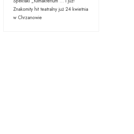
Spektakl „Klimakterium … i już!”
Znakomity hit teatralny już 24 kwietnia
w Chrzanowie