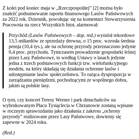
Z kolei pod koniec maja w „Rzeczpospolitej” [2] można było
znaleźć podsumowanie raportu finansowego Lasów Państwowych
za 2022 rok. Dziennik, powołując się na komentarz Stowarzyszenia
Pracownia na rzecz Wszystkich Istot, alarmował:
Przychód
(Lasów Państwowych – dop. red.)
wyniósł rekordowe
13,5 miliardów ze sprzedaży drewna, o 15 proc. wzrosła średnia
pensja (10,4 tys.), ale na ochronę przyrody przeznaczono jedynie
0,4 proc. przychodu. Tymczasem prowadzenie gospodarki leśnej
przez Lasy Państwowe, to według Ustawy o lasach jedynie
jedna z trzech podstawowych funkcji tzw. wielofunkcyjnego
modelu, na który składają się działania ochronne lasów i
udostępnianie lasów społeczeństwu. To rażąca dysproporcja w
zarządzaniu pieniędzmi, pochodzącymi ze wspólnego dobra,
jakim są polskie lasy.
O tym, czy koncert Teresy Werner i park dmuchańców na
wybrukowanym Placu Tysiąclecia w Chrzanowie zostaną wpisane
w rocznym sprawozdaniu jako działania z zakresu „ochrony
przyrody” realizowane przez Lasy Państwowe, dowiemy się
zapewne w 2024 roku.
(Red.)