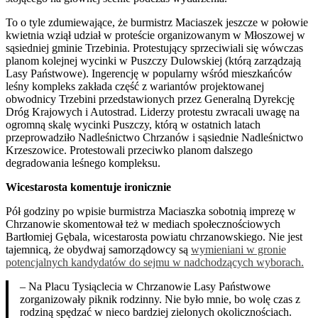
To o tyle zdumiewające, że burmistrz Maciaszek jeszcze w połowie
kwietnia wziął udział w proteście organizowanym w Młoszowej w
sąsiedniej gminie Trzebinia. Protestujący sprzeciwiali się wówczas
planom kolejnej wycinki w Puszczy Dulowskiej (którą zarządzają
Lasy Państwowe). Ingerencję w popularny wśród mieszkańców
leśny kompleks zakłada część z wariantów projektowanej
obwodnicy Trzebini przedstawionych przez Generalną Dyrekcję
Dróg Krajowych i Autostrad. Liderzy protestu zwracali uwagę na
ogromną skalę wycinki Puszczy, którą w ostatnich latach
przeprowadziło Nadleśnictwo Chrzanów i sąsiednie Nadleśnictwo
Krzeszowice. Protestowali przeciwko planom dalszego
degradowania leśnego kompleksu.
Wicestarosta komentuje ironicznie
Pół godziny po wpisie burmistrza Maciaszka sobotnią imprezę w
Chrzanowie skomentował też w mediach społecznościowych
Bartłomiej Gębala, wicestarosta powiatu chrzanowskiego. Nie jest
tajemnicą, że obydwaj samorządowcy są
wymieniani w gronie
potencjalnych kandydatów do sejmu w nadchodzących wyborach.
– Na Placu Tysiąclecia w Chrzanowie Lasy Państwowe
zorganizowały piknik rodzinny. Nie było mnie, bo wolę czas z
rodziną spędzać w nieco bardziej zielonych okolicznościach.