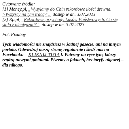
Cytowane źródła:
[1] Money.pl,
„Wysyłamy do Chin rekordowe ilości drewna.
>Wszyscy na tym tracą<„
, dostęp w dn. 3.07.2023
[2] Rp.pl,
„Rekordowe przychody Lasów Państwowych. Co się
stało z pieniędzmi?”
, dostęp w dn. 3.07.2023
Fot. Pixabay
Tych wiadomości nie znajdziesz w żadnej gazecie, ani na innym
portalu. Odwiedzaj naszą stronę regularnie i śledź nas na
Facebooku –
KLIKNIJ TUTA
J. Patrzmy na ręce tym, którzy
rządzą naszymi gminami. Piszemy o faktach, bez taryfy ulgowej –
dla nikogo.