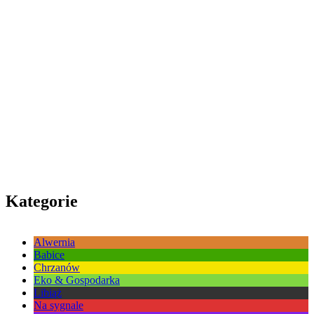
Kategorie
Alwernia
Babice
Chrzanów
Eko & Gospodarka
Libiąż
Na sygnale