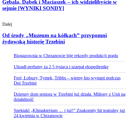
Gębala, Dąbek i Maciaszek – ich widzielibyście w
sejmie [WYNIKI SONDY]
Dalej
Od środy „Muzeum na kółkach” przypomni
żydowską historię Trzebini
Biogazownia w Chrzanowie bije rekordy produkcji prądu
Ukradł perfumy za 2,5 tysiąca i szarpał ekspedientkę
Feel, Łobuzy, Tymek, Tribbs – wiemy kto wystąpi podczas
Dni Trzebini
Dzienny dom seniora w Trzebini już działa. Miliony z Unii na
działalność
Spektakl „Klimakterium … i już!” Znakomity hit teatralny już
24 kwietnia w Chrzanowie