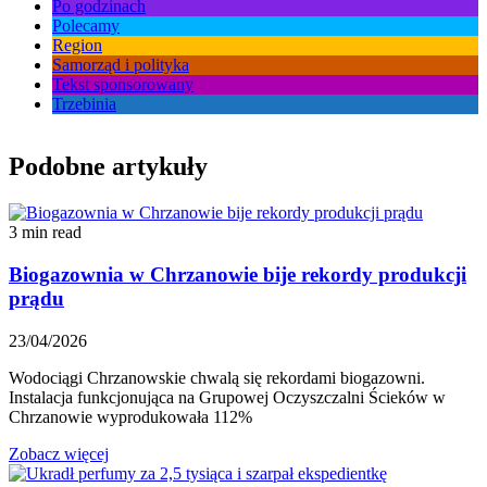
Po godzinach
Polecamy
Region
Samorząd i polityka
Tekst sponsorowany
Trzebinia
Podobne artykuły
3 min read
Biogazownia w Chrzanowie bije rekordy produkcji
prądu
23/04/2026
Wodociągi Chrzanowskie chwalą się rekordami biogazowni.
Instalacja funkcjonująca na Grupowej Oczyszczalni Ścieków w
Chrzanowie wyprodukowała 112%
Zobacz więcej