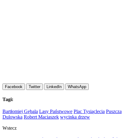
Facebook
Twitter
LinkedIn
WhatsApp
Tagi:
Bartłomiej Gębala
Lasy Państwowe
Plac Tysiąclecia
Puszcza
Dulowska
Robert Maciaszek
wycinka drzew
Wstecz