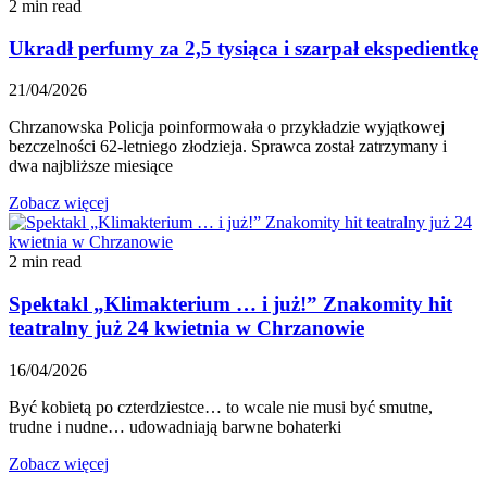
2 min read
Ukradł perfumy za 2,5 tysiąca i szarpał ekspedientkę
21/04/2026
Chrzanowska Policja poinformowała o przykładzie wyjątkowej
bezczelności 62-letniego złodzieja. Sprawca został zatrzymany i
dwa najbliższe miesiące
Zobacz więcej
2 min read
Spektakl „Klimakterium … i już!” Znakomity hit
teatralny już 24 kwietnia w Chrzanowie
16/04/2026
Być kobietą po czterdziestce… to wcale nie musi być smutne,
trudne i nudne… udowadniają barwne bohaterki
Zobacz więcej