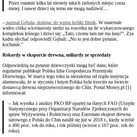
Przez ostatnie kilka lat niestety takich zielonych miejsc coraz
mniej. I nawet dzieci się temu nie mogą nadziwić…
–
napisał Gębala, dodając do wpisu krótki filmik
. W materiale
wideo córka wicestarosty siedzi na rowerku na tle wykarczowanego
kompleksu leśnego i dziwi się: „Tato, czemu tam nie ma lasu?”. Zza
kadru słychać odpowiedź Gębali: „No to jest dobre pytanie,
kochanie.”
Rekordy w eksporcie drewna, miliardy ze sprzedaży
Odpowiedzią na pytanie dziewczynki mogą być dane, które
regularnie publikuje Polska Izba Gospodarcza Przemysłu
Drzewnego. W marcu tego roku ta niezależna od rządu instytucja
alarmowała, że w styczniu i lutym Polska była trzecim na świecie
dostawcą drewna nieprzetworzonego do Chin. Portal Money.pl [1]
informował:
– Jak wynika z analizy PKO BP opartej na danych FAO (Urzędu
Statystycznego przy Organizacji Narodów Zjednoczonych do
spraw Wyżywienia i Rolnictwa) oraz Eurostatu eksport drewna
surowego z Polski do Chin nasilił się już w 2018 r., kiedy wzrósł
o 496 proc. rok do roku, i rok później (wzrost o 167 proc. rok do
roku).