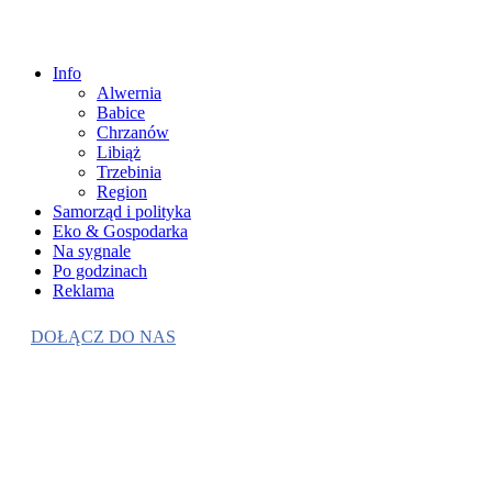
Info
Alwernia
Babice
Chrzanów
Libiąż
Trzebinia
Region
Samorząd i polityka
Eko & Gospodarka
Na sygnale
Po godzinach
Reklama
DOŁĄCZ DO NAS