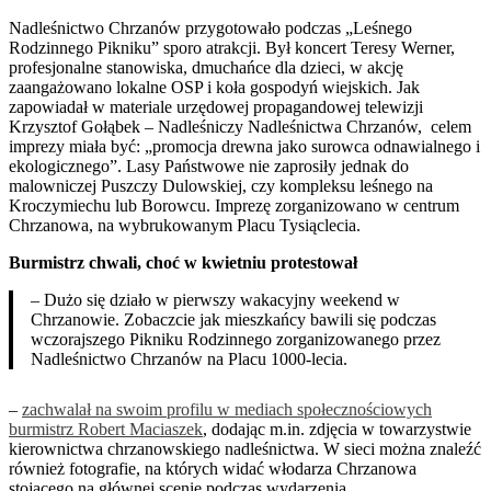
Nadleśnictwo Chrzanów przygotowało podczas „Leśnego
Rodzinnego Pikniku” sporo atrakcji. Był koncert Teresy Werner,
profesjonalne stanowiska, dmuchańce dla dzieci, w akcję
zaangażowano lokalne OSP i koła gospodyń wiejskich. Jak
zapowiadał w materiale urzędowej propagandowej telewizji
Krzysztof Gołąbek – Nadleśniczy Nadleśnictwa Chrzanów, celem
imprezy miała być: „promocja drewna jako surowca odnawialnego i
ekologicznego”. Lasy Państwowe nie zaprosiły jednak do
malowniczej Puszczy Dulowskiej, czy kompleksu leśnego na
Kroczymiechu lub Borowcu. Imprezę zorganizowano w centrum
Chrzanowa, na wybrukowanym Placu Tysiąclecia.
Burmistrz chwali, choć w kwietniu protestował
– Dużo się działo w pierwszy wakacyjny weekend w
Chrzanowie. Zobaczcie jak mieszkańcy bawili się podczas
wczorajszego Pikniku Rodzinnego zorganizowanego przez
Nadleśnictwo Chrzanów na Placu 1000-lecia.
–
zachwalał na swoim profilu w mediach społecznościowych
burmistrz Robert Maciaszek
, dodając m.in. zdjęcia w towarzystwie
kierownictwa chrzanowskiego nadleśnictwa. W sieci można znaleźć
również fotografie, na których widać włodarza Chrzanowa
stojącego na głównej scenie podczas wydarzenia.