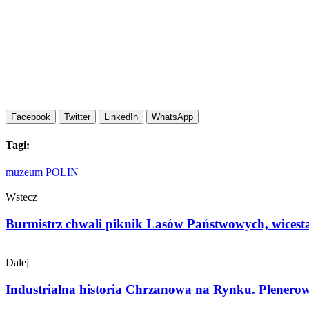
Facebook
Twitter
LinkedIn
WhatsApp
Tagi:
muzeum
POLIN
Wstecz
Burmistrz chwali piknik Lasów Państwowych, wicest
Dalej
Industrialna historia Chrzanowa na Rynku. Plenero