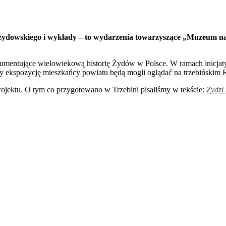
a żydowskiego i wykłady – to wydarzenia towarzyszące „Muzeum na
umentujące wielowiekową historię Żydów w Polsce. W ramach inicja
dy ekspozycję mieszkańcy powiatu będą mogli oglądać na trzebińskim 
rojektu. O tym co przygotowano w Trzebini pisaliśmy w tekście:
Żydzi