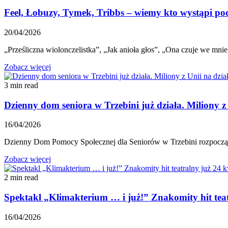
Feel, Łobuzy, Tymek, Tribbs – wiemy kto wystąpi po
20/04/2026
„Prześliczna wiolonczelistka”, „Jak anioła głos”, „Ona czuje we mnie
Zobacz więcej
3 min read
Dzienny dom seniora w Trzebini już działa. Miliony z 
16/04/2026
Dzienny Dom Pomocy Społecznej dla Seniorów w Trzebini rozpoczął 
Zobacz więcej
2 min read
Spektakl „Klimakterium … i już!” Znakomity hit tea
16/04/2026