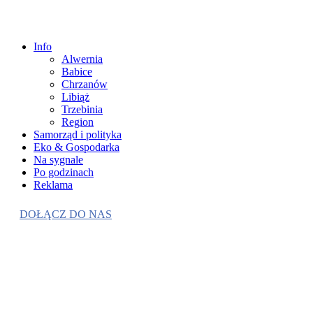
Info
Alwernia
Babice
Chrzanów
Libiąż
Trzebinia
Region
Samorząd i polityka
Eko & Gospodarka
Na sygnale
Po godzinach
Reklama
DOŁĄCZ DO NAS