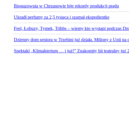
Biogazownia w Chrzanowie bije rekordy produkcji prądu
Ukradł perfumy za 2,5 tysiąca i szarpał ekspedientkę
Feel, Łobuzy, Tymek, Tribbs – wiemy kto wystąpi podczas Dni
Dzienny dom seniora w Trzebini już działa. Miliony z Unii na 
Spektakl „Klimakterium … i już!” Znakomity hit teatralny już