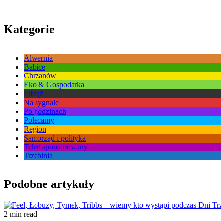
Kategorie
Alwernia
Babice
Chrzanów
Eko & Gospodarka
Libiąż
Na sygnale
Po godzinach
Polecamy
Region
Samorząd i polityka
Tekst sponsorowany
Trzebinia
Podobne artykuły
2 min read