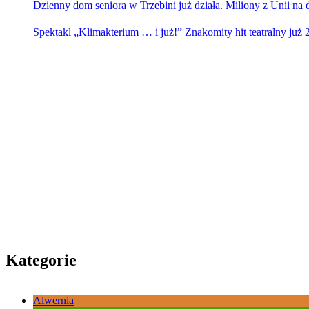
Dzienny dom seniora w Trzebini już działa. Miliony z Unii na 
Spektakl „Klimakterium … i już!” Znakomity hit teatralny już
Kategorie
Alwernia