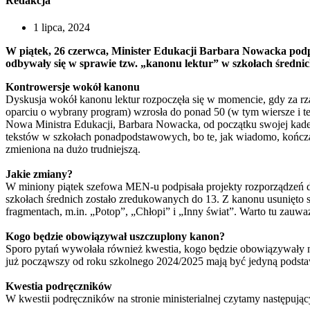
Redakcja
1 lipca, 2024
W piątek, 26 czerwca, Minister Edukacji Barbara Nowacka podp
odbywały się w sprawie tzw. „kanonu lektur” w szkołach średnic
Kontrowersje wokół kanonu
Dyskusja wokół kanonu lektur rozpoczęła się w momencie, gdy za rzą
oparciu o wybrany program) wzrosła do ponad 50 (w tym wiersze i te
Nowa Ministra Edukacji, Barbara Nowacka, od początku swojej kade
tekstów w szkołach ponadpodstawowych, bo te, jak wiadomo, kończą s
zmieniona na dużo trudniejszą.
Jakie zmiany?
W miniony piątek szefowa MEN-u podpisała projekty rozporządzeń 
szkołach średnich zostało zredukowanych do 13. Z kanonu usunięt
fragmentach, m.in. „Potop”, „Chłopi” i „Inny świat”. Warto tu zauważ
Kogo będzie obowiązywał uszczuplony kanon?
Sporo pytań wywołała również kwestia, kogo będzie obowiązywały n
już począwszy od roku szkolnego 2024/2025 mają być jedyną podst
Kwestia podręczników
W kwestii podręczników na stronie ministerialnej czytamy następują