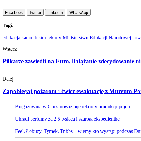
Facebook
Twitter
LinkedIn
WhatsApp
Tagi:
edukacja
kanon lektur
lektury
Ministerstwo Edukacji Narodowej
now
Wstecz
Piłkarze zawiedli na Euro, libiążanie zdecydowanie ni
Dalej
Zapobiegaj pożarom i ćwicz ewakuację z Muzeum Po
Biogazownia w Chrzanowie bije rekordy produkcji prądu
Ukradł perfumy za 2,5 tysiąca i szarpał ekspedientkę
Feel, Łobuzy, Tymek, Tribbs – wiemy kto wystąpi podczas Dni