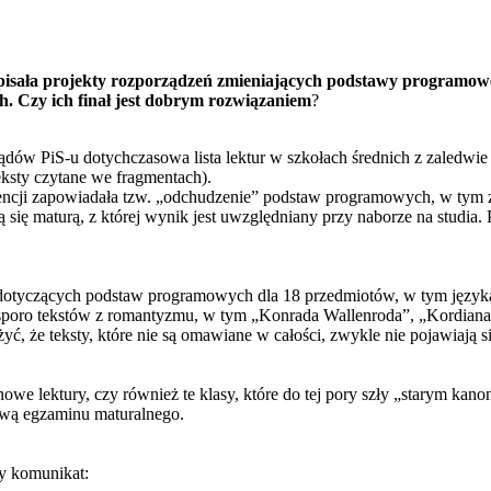
isała projekty rozporządzeń zmieniających podstawy programowe 
h. Czy ich finał jest dobrym rozwiązaniem
?
dów PiS-u dotychczasowa lista lektur w szkołach średnich z zaledwie
ksty czytane we fragmentach).
ncji zapowiadała tzw. „odchudzenie” podstaw programowych, w tym zr
ię maturą, z której wynik jest uwzględniany przy naborze na studia.
dotyczących podstaw programowych dla 18 przedmiotów, w tym języka
o sporo tekstów z romantyzmu, w tym „Konrada Wallenroda”, „Kordia
yć, że teksty, które nie są omawiane w całości, zwykle nie pojawiają 
owe lektury, czy również te klasy, które do tej pory szły „starym
awą egzaminu maturalnego.
cy komunikat: