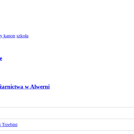
y kanon
szkoła
e
żarnictwa w Alwerni
 Trzebini