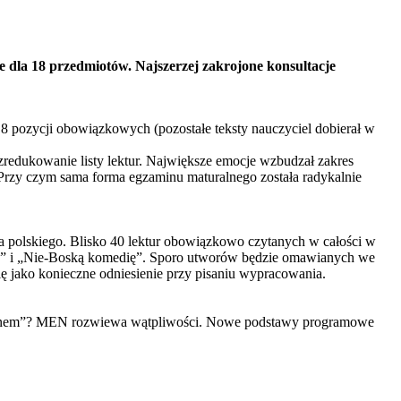
dla 18 przedmiotów. Najszerzej zakrojone konsultacje
 8 pozycji obowiązkowych (pozostałe teksty nauczyciel dobierał w
edukowanie listy lektur. Największe emocje wzbudzał zakres
 Przy czym sama forma egzaminu maturalnego została radykalnie
 polskiego. Blisko 40 lektur obowiązkowo czytanych w całości w
na” i „Nie-Boską komedię”. Sporo utworów będzie omawianych we
się jako konieczne odniesienie przy pisaniu wypracowania.
 kanonem”? MEN rozwiewa wątpliwości. Nowe podstawy programowe