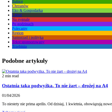
Babice
Chrzanów
Eko & Gospodarka
Libiąż
Na sygnale
Po godzinach
Polecamy
Region
Samorząd i polityka
Tekst sponsorowany
Trzebinia
Podobne artykuły
2 min read
Ostatnia taka podwyżka. To nie żart – drożej na A4
01/04/2026
To niestety nie prima aprilis. Od dzisiaj, 1 kwietnia, obowiązują now