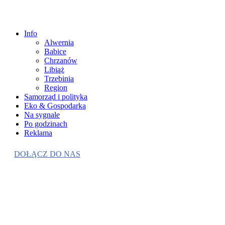
Info
Alwernia
Babice
Chrzanów
Libiąż
Trzebinia
Region
Samorząd i polityka
Eko & Gospodarka
Na sygnale
Po godzinach
Reklama
DOŁĄCZ DO NAS