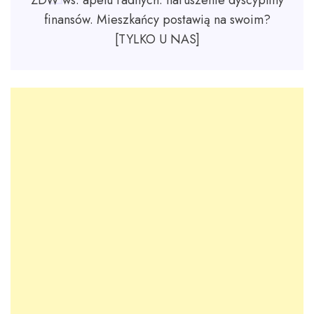
ZDW ws. apelu radnych: naruszenie dyscypliny
finansów. Mieszkańcy postawią na swoim?
[TYLKO U NAS]