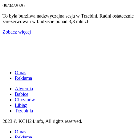
09/04/2026
To była burzliwa nadzwyczajna sesja w Trzebini. Radni ostatecznie
zarezerwowali w budżecie ponad 3,3 mln zł
Zobacz więcej
O nas
Reklama
Alwernia
Babice
Chrzanów
Libiąż
Trzebinia
2023 © KCH24.info, All rights reserved.
O nas
Reklama