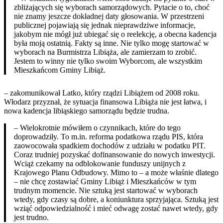
zbliżających się wyborach samorządowych. Pytacie o to, choć
nie znamy jeszcze dokładnej daty głosowania. W przestrzeni
publicznej pojawiają się jednak nieprawdziwe informacje,
jakobym nie mógł już ubiegać się o reelekcję, a obecna kadencja
była moją ostatnią. Fakty są inne. Nie tylko mogę startować w
wyborach na Burmistrza Libiąża, ale zamierzam to zrobić.
Jestem to winny nie tylko swoim Wyborcom, ale wszystkim
Mieszkańcom Gminy Libiąż.
– zakomunikował Latko, który rządzi Libiążem od 2008 roku.
Włodarz przyznał, że sytuacja finansowa Libiąża nie jest łatwa, i
nowa kadencja libiąskiego samorządu będzie trudna.
– Wielokrotnie mówiłem o czynnikach, które do tego
doprowadziły. To m.in. reforma podatkowa rządu PIS, która
zaowocowała spadkiem dochodów z udziału w podatku PIT.
Coraz trudniej pozyskać dofinansowanie do nowych inwestycji.
Wciąż czekamy na odblokowanie funduszy unijnych z
Krajowego Planu Odbudowy. Mimo to – a może właśnie dlatego
– nie chcę zostawiać Gminy Libiąż i Mieszkańców w tym
trudnym momencie. Nie sztuką jest startować w wyborach
wtedy, gdy czasy są dobre, a koniunktura sprzyjająca. Sztuką jest
wziąć odpowiedzialność i mieć odwagę zostać nawet wtedy, gdy
jest trudno.