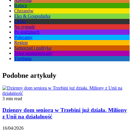
Alwernia
Babice
Chrzanów
Eko & Gospodarka
Libiąż
Na sygnale
Po godzinach
Polecamy
Region
Samorząd i polityka
Tekst sponsorowany
Trzebinia
Podobne artykuły
3 min read
Dzienny dom seniora w Trzebini już działa. Miliony
z Unii na działalność
16/04/2026