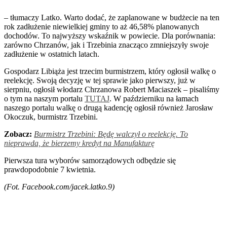
– tłumaczy Latko. Warto dodać, że zaplanowane w budżecie na ten
rok zadłużenie niewielkiej gminy to aż 46,58% planowanych
dochodów. To najwyższy wskaźnik w powiecie. Dla porównania:
zarówno Chrzanów, jak i Trzebinia znacząco zmniejszyły swoje
zadłużenie w ostatnich latach.
Gospodarz Libiąża jest trzecim burmistrzem, który ogłosił walkę o
reelekcję. Swoją decyzję w tej sprawie jako pierwszy, już w
sierpniu, ogłosił włodarz Chrzanowa Robert Maciaszek – pisaliśmy
o tym na naszym portalu
TUTAJ
. W październiku na łamach
naszego portalu walkę o drugą kadencję ogłosił również Jarosław
Okoczuk, burmistrz Trzebini.
Zobacz:
Burmistrz Trzebini: Będę walczył o reelekcję. To
nieprawda, że bierzemy kredyt na Manufakturę
Pierwsza tura wyborów samorządowych odbędzie się
prawdopodobnie 7 kwietnia.
(Fot. Facebook.com/jacek.latko.9)