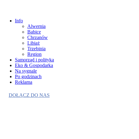
Info
Alwernia
Babice
Chrzanów
Libiąż
Trzebinia
Region
Samorząd i polityka
Eko & Gospodarka
Na sygnale
Po godzinach
Reklama
DOŁĄCZ DO NAS