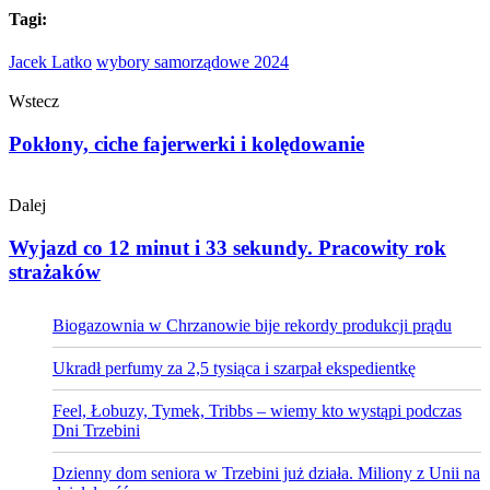
Tagi:
Jacek Latko
wybory samorządowe 2024
Wstecz
Pokłony, ciche fajerwerki i kolędowanie
Dalej
Wyjazd co 12 minut i 33 sekundy. Pracowity rok
strażaków
Biogazownia w Chrzanowie bije rekordy produkcji prądu
Ukradł perfumy za 2,5 tysiąca i szarpał ekspedientkę
Feel, Łobuzy, Tymek, Tribbs – wiemy kto wystąpi podczas
Dni Trzebini
Dzienny dom seniora w Trzebini już działa. Miliony z Unii na