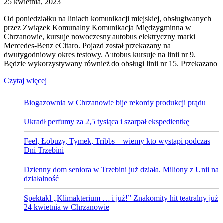
25 kwietnia, 2023
Od poniedziałku na liniach komunikacji miejskiej, obsługiwanych
przez Związek Komunalny Komunikacja Międzygminna w
Chrzanowie, kursuje nowoczesny autobus elektryczny marki
Mercedes-Benz eCitaro. Pojazd został przekazany na
dwutygodniowy okres testowy. Autobus kursuje na linii nr 9.
Będzie wykorzystywany również do obsługi linii nr 15. Przekazano
Czytaj więcej
Biogazownia w Chrzanowie bije rekordy produkcji prądu
Ukradł perfumy za 2,5 tysiąca i szarpał ekspedientkę
Feel, Łobuzy, Tymek, Tribbs – wiemy kto wystąpi podczas
Dni Trzebini
Dzienny dom seniora w Trzebini już działa. Miliony z Unii na
działalność
Spektakl „Klimakterium … i już!” Znakomity hit teatralny już
24 kwietnia w Chrzanowie