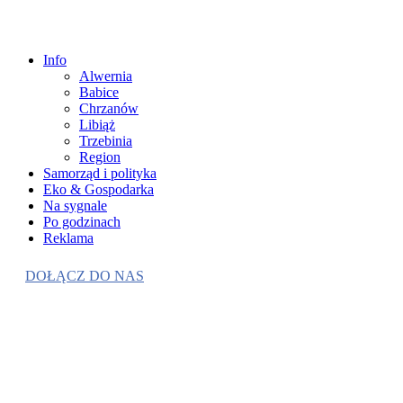
Info
Alwernia
Babice
Chrzanów
Libiąż
Trzebinia
Region
Samorząd i polityka
Eko & Gospodarka
Na sygnale
Po godzinach
Reklama
DOŁĄCZ DO NAS