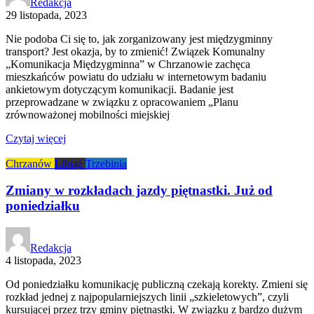
Redakcja
29 listopada, 2023
Nie podoba Ci się to, jak zorganizowany jest międzygminny
transport? Jest okazja, by to zmienić! Związek Komunalny
„Komunikacja Międzygminna” w Chrzanowie zachęca
mieszkańców powiatu do udziału w internetowym badaniu
ankietowym dotyczącym komunikacji. Badanie jest
przeprowadzane w związku z opracowaniem „Planu
zrównoważonej mobilności miejskiej
Czytaj więcej
Chrzanów
Libiąż
Trzebinia
Zmiany w rozkładach jazdy piętnastki. Już od
poniedziałku
Redakcja
4 listopada, 2023
Od poniedziałku komunikację publiczną czekają korekty. Zmieni się
rozkład jednej z najpopularniejszych linii „szkieletowych”, czyli
kursującej przez trzy gminy piętnastki. W związku z bardzo dużym