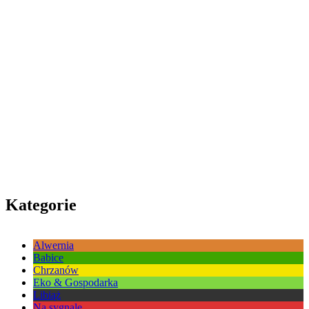
Kategorie
Alwernia
Babice
Chrzanów
Eko & Gospodarka
Libiąż
Na sygnale