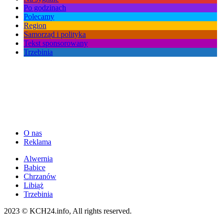
Po godzinach
Polecamy
Region
Samorząd i polityka
Tekst sponsorowany
Trzebinia
O nas
Reklama
Alwernia
Babice
Chrzanów
Libiąż
Trzebinia
2023 © KCH24.info, All rights reserved.