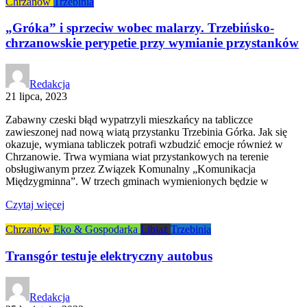
Chrzanów
Trzebinia
„Gróka” i sprzeciw wobec malarzy. Trzebińsko-
chrzanowskie perypetie przy wymianie przystanków
Redakcja
21 lipca, 2023
Zabawny czeski błąd wypatrzyli mieszkańcy na tabliczce
zawieszonej nad nową wiatą przystanku Trzebinia Górka. Jak się
okazuje, wymiana tabliczek potrafi wzbudzić emocje również w
Chrzanowie. Trwa wymiana wiat przystankowych na terenie
obsługiwanym przez Związek Komunalny „Komunikacja
Międzygminna”. W trzech gminach wymienionych będzie w
Czytaj więcej
Chrzanów
Eko & Gospodarka
Libiąż
Trzebinia
Transgór testuje elektryczny autobus
Redakcja