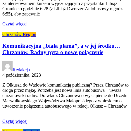
zainteresowaniem kursem wyjeżdżającym z przystanku Libiąż
Gromiec o godzinie 6:28 (z Libiąż Dworzec Autobusowy o godz.
6:55), aby zapewnić
Czytaj więcej
Chrzanów
Region
Komunikacyjna „biała plama”, a w jej środku…
Chrzanów. Radny pyta o nowe połączenie
Redakcja
4 października, 2023
Z Olkusza do Wadowic komunikacją publiczną? Przez Chrzanów to
droga przez mękę. Potrzeba jest nowa linia autobusowa – uważa
chrzanowski radny. Do władz Chrzanowa o wystąpienie do Urzędu
Marszałkowskiego Województwa Małopolskiego z wnioskiem o
utworzenie połączenia autobusowego w relacji Olkusz – Chrzanów
–
Czytaj więcej