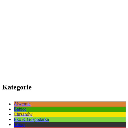
Kategorie
Alwernia
Babice
Chrzanów
Eko & Gospodarka
Libiąż