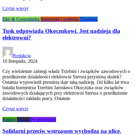
Czytaj więcej
Eko & Gospodarka
Samorząd i polityka
Trzebinia
Tusk odpowiada Okoczukowi. Jest nadzieja dla
elektrowni?
Redakcja
10 listopada, 2024
Czy wieloletnie zabiegi władz Trzebini i związków zawodowych o
przedłużenie działalności elektrowni Siersza przyniosą skutek?
Ostatnia wypowiedź premiera daje taką nadzieję. Od kilku lat trwa
batalia burmistrza Trzebini Jarosława Okoczuka oraz związków
zawodowych działających przy elektrowni Siersza o przedłużenie
działalności zakładu pracy. Ostatnie
Czytaj więcej
Babice
Libiąż
Po godzinach
Solidarni przeciw wstrząsom wychodzą na ulicę.