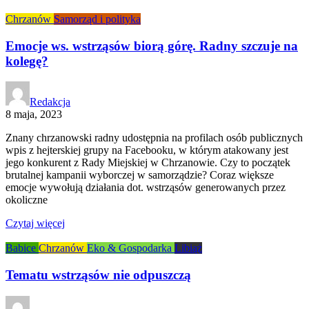
Chrzanów
Samorząd i polityka
Emocje ws. wstrząsów biorą górę. Radny szczuje na
kolegę?
Redakcja
8 maja, 2023
Znany chrzanowski radny udostępnia na profilach osób publicznych
wpis z hejterskiej grupy na Facebooku, w którym atakowany jest
jego konkurent z Rady Miejskiej w Chrzanowie. Czy to początek
brutalnej kampanii wyborczej w samorządzie? Coraz większe
emocje wywołują działania dot. wstrząsów generowanych przez
okoliczne
Czytaj więcej
Babice
Chrzanów
Eko & Gospodarka
Libiąż
Tematu wstrząsów nie odpuszczą