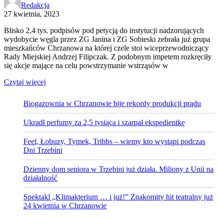
Redakcja
27 kwietnia, 2023
Blisko 2,4 tys. podpisów pod petycją do instytucji nadzorujących
wydobycie węgla przez ZG Janina i ZG Sobieski zebrała już grupa
mieszkańców Chrzanowa na której czele stoi wiceprzewodniczący
Rady Miejskiej Andrzej Filipczak. Z podobnym impetem rozkręciły
się akcje mające na celu powstrzymanie wstrząsów w
Czytaj więcej
Biogazownia w Chrzanowie bije rekordy produkcji prądu
Ukradł perfumy za 2,5 tysiąca i szarpał ekspedientkę
Feel, Łobuzy, Tymek, Tribbs – wiemy kto wystąpi podczas
Dni Trzebini
Dzienny dom seniora w Trzebini już działa. Miliony z Unii na
działalność
Spektakl „Klimakterium … i już!” Znakomity hit teatralny już
24 kwietnia w Chrzanowie