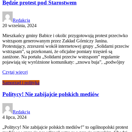
Będzie protest pod Starostwem
Redakcja
20 września, 2024
Mieszkańcy gminy Babice i okolic przygotowują protest przeciwko
wstrząsom generowanym przez Zakład Górniczy Janina.
Protestujący, zrzeszeni wokół internetowej grupy „Solidarni przeciw
wstrząsam”, są przekonani, że oficjalne pomiary trzęsień są
zaniżone. Na portalu „Solidarni przeciw wstrząsom” regularnie
pojawiają się wyróżnione komunikaty: „znowu buja”, „podwójny
Czytaj więcej
Samorząd i polityka
Politycy! Nie zabijajcie polskich mediów
Redakcja
4 lipca, 2024
„Politycy! Nie zabijajcie polskich mediów!” to ogólnopolski protest