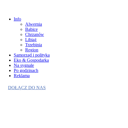
Info
Alwernia
Babice
Chrzanów
Libiąż
Trzebinia
Region
Samorząd i polityka
Eko & Gospodarka
Na sygnale
Po godzinach
Reklama
DOŁĄCZ DO NAS