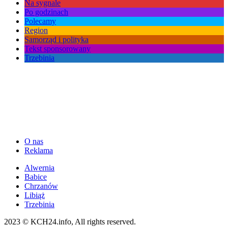
Na sygnale
Po godzinach
Polecamy
Region
Samorząd i polityka
Tekst sponsorowany
Trzebinia
O nas
Reklama
Alwernia
Babice
Chrzanów
Libiąż
Trzebinia
2023 © KCH24.info, All rights reserved.