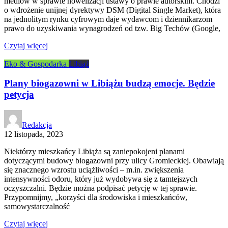
mediów w sprawie nowelizacji ustawy o prawie autorskim. Chodzi
o wdrożenie unijnej dyrektywy DSM (Digital Single Market), która
na jednolitym rynku cyfrowym daje wydawcom i dziennikarzom
prawo do uzyskiwania wynagrodzeń od tzw. Big Techów (Google,
Czytaj więcej
Eko & Gospodarka
Libiąż
Plany biogazowni w Libiążu budzą emocje. Będzie
petycja
Redakcja
12 listopada, 2023
Niektórzy mieszkańcy Libiąża są zaniepokojeni planami
dotyczącymi budowy biogazowni przy ulicy Gromieckiej. Obawiają
się znacznego wzrostu uciążliwości – m.in. zwiększenia
intensywności odoru, który już wydobywa się z tamtejszych
oczyszczalni. Będzie można podpisać petycję w tej sprawie.
Przypomnijmy, „korzyści dla środowiska i mieszkańców,
samowystarczalność
Czytaj więcej